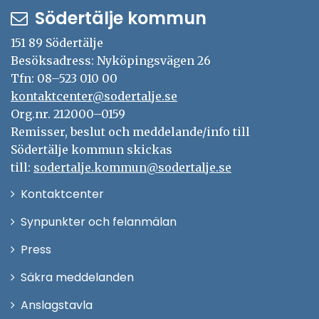
Södertälje kommun
151 89 Södertälje
Besöksadress: Nyköpingsvägen 26
Tfn: 08–523 010 00
kontaktcenter@sodertalje.se
Org.nr. 212000–0159
Remisser, beslut och meddelande/info till
Södertälje kommun skickas
till:
sodertalje.kommun@sodertalje.se
Öppna
Kontaktcenter
i
Synpunkter och felanmälan
nytt
Öppna
Press
fönster
i
Säkra meddelanden
nytt
Anslagstavla
fönster