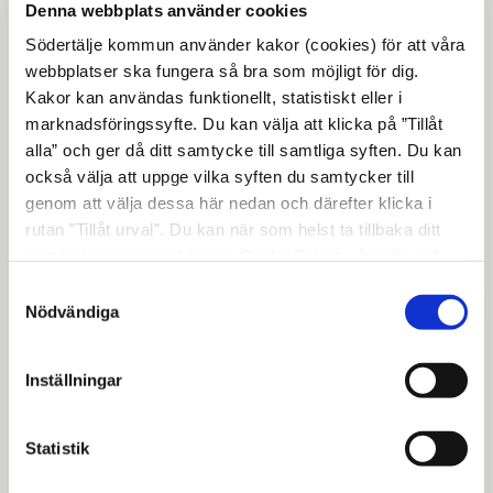
På programmet står en teaterföreställning
Denna webbplats använder cookies
som handlar om individens rätt att välja
Södertälje kommun använder kakor (cookies) för att våra
identitet och grupptillhörighet liksom
webbplatser ska fungera så bra som möjligt för dig.
rätten till sin kropp, sin sexualitet och att
Kakor kan användas funktionellt, statistiskt eller i
marknadsföringssyfte. Du kan välja att klicka på ”Tillåt
själv få välja partner. Alla elever deltar i
alla” och ger då ditt samtycke till samtliga syften. Du kan
värderingsövningar, och i slutet av veckan
också välja att uppge vilka syften du samtycker till
finns organisationer, föreningar och
genom att välja dessa här nedan och därefter klicka i
socialtjänsten på plats och berättar hur de
rutan ”Tillåt urval”. Du kan när som helst ta tillbaka ditt
arbetar med dessa frågor.
samtycke genom att öppna CookieBot på vår sida och
klicka på ”Ta tillbaka samtycke”. Genom att klicka på
Samtyckesval
– Att under en vecka diskutera barns
"Visa detaljer" kan du läsa om hur kakorna används och
Nödvändiga
rättigheter gör det möjligt att visa eleven
hur vi och våra leverantörer inhämtar och behandlar
att vuxenvärlden vill ta ansvar för barn som
personuppgifter.
Inställningar
är eller riskerar att utsättas för övergrepp,
säger rektor Maria Leonardsson. Dessutom
innebär det ökad kunskap hos elever, lärare,
Statistik
organisationer och myndigheternas