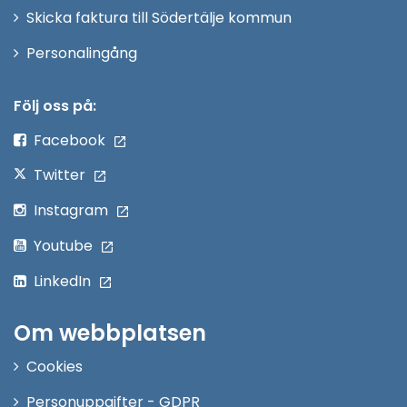
Skicka faktura till Södertälje kommun
Öppna
Personalingång
i
nytt
Följ oss på:
fönster
Facebook
Twitter
Instagram
Youtube
LinkedIn
Om webbplatsen
Cookies
Personuppgifter - GDPR