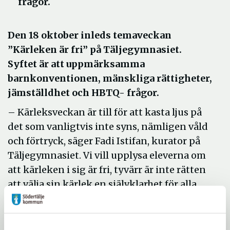
frågor.
Den 18 oktober inleds temaveckan
”Kärleken är fri” på Täljegymnasiet.
Syftet är att uppmärksamma
barnkonventionen, mänskliga rättigheter,
jämställdhet och HBTQ- frågor.
– Kärleksveckan är till för att kasta ljus på
det som vanligtvis inte syns, nämligen våld
och förtryck, säger Fadi Istifan, kurator på
Täljegymnasiet. Vi vill upplysa eleverna om
att kärleken i sig är fri, tyvärr är inte rätten
att välja sin kärlek en självklarhet för alla,
bakom många stängda dörrar lever barn och
ungdomar i förtryck.