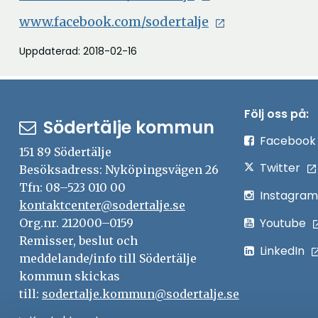
www.facebook.com/sodertalje
Uppdaterad: 2018-02-16
Följ oss på:
Södertälje kommun
Facebook
151 89 Södertälje
Twitter
Besöksadress: Nyköpingsvägen 26
Tfn: 08–523 010 00
Instagram
kontaktcenter@sodertalje.se
Youtube
Org.nr. 212000–0159
Remisser, beslut och
LinkedIn
meddelande/info till Södertälje
kommun skickas
till:
sodertalje.kommun@sodertalje.se