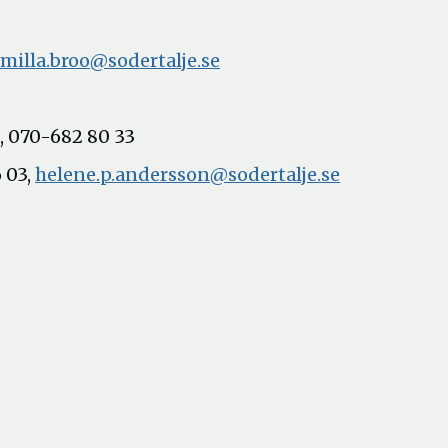
milla.broo@sodertalje.se
, 070-682 80 33
 03,
helene.p.andersson@sodertalje.se