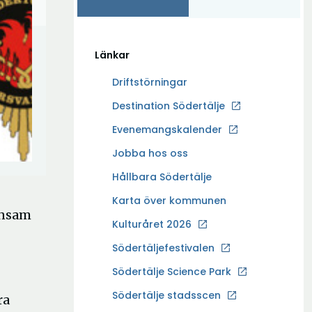
Länkar
Driftstörningar
Ö
Destination Södertälje
p
Evenemangskalender
p
Ö
Jobba hos oss
n
p
a
Hållbara Södertälje
p
i
Karta över kommunen
n
n
ensam
a
Kulturåret 2026
y
i
t
Södertäljefestivalen
n
t
Ö
Södertälje Science Park
y
f
p
t
Södertälje stadsscen
ö
ra
p
t