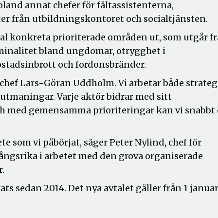
and annat chefer för fältassistenterna,
er från utbildningskontoret och socialtjänsten.
l konkreta prioriterade områden ut, som utgår f
iminalitet bland ungdomar, otrygghet i
tadsinbrott och fordonsbränder.
ndchef Lars-Göran Uddholm. Vi arbetar både strateg
 utmaningar. Varje aktör bidrar med sitt
 med gemensamma prioriteringar kan vi snabbt 
te som vi påbörjat, säger Peter Nylind, chef för
gångsrika i arbetet med den grova organiserade
r.
ts sedan 2014. Det nya avtalet gäller från 1 januar