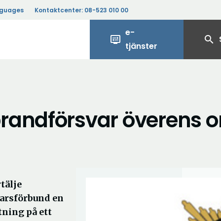
nguages
Kontaktcenter:
08-523 010 00
e-
display_settings
search
tjänster
randförsvar överens 
tälje
arsförbund en
ning på ett