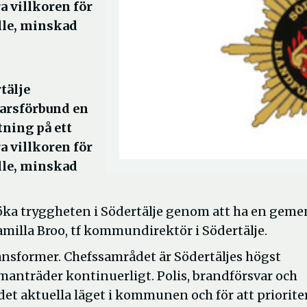
ra villkoren för
älle, minskad
tälje
arsförbund en
ning på ett
ra villkoren för
älle, minskad
h öka tryggheten i Södertälje genom att ha en gem
amilla Broo, tf kommundirektör i Södertälje.
nsformer. Chefssamrådet är Södertäljes högst
anträder kontinuerligt. Polis, brandförsvar och
 aktuella läget i kommunen och för att priorite