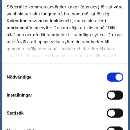
Södertälje kommun använder kakor (cookies) för att våra
151 89 Södertälje
webbplatser ska fungera så bra som möjligt för dig.
Besöksadress: Nyköpingsvägen 26
Kakor kan användas funktionellt, statistiskt eller i
Tfn: 08–523 010 00
marknadsföringssyfte. Du kan välja att klicka på ”Tillåt
kontaktcenter@sodertalje.se
alla” och ger då ditt samtycke till samtliga syften. Du kan
Org.nr. 212000–0159
också välja att uppge vilka syften du samtycker till
Remisser, beslut och meddelande/info till
genom att välja dessa här nedan och därefter klicka i
Södertälje kommun skickas
rutan ”Tillåt urval”. Du kan när som helst ta tillbaka ditt
till:
sodertalje.kommun@sodertalje.se
samtycke genom att öppna CookieBot på vår sida och
Öppna
Kontaktcenter
klicka på ”Ta tillbaka samtycke”. Genom att klicka på
Samtyckesval
i
"Visa detaljer" kan du läsa om hur kakorna används och
Nödvändiga
Synpunkter och felanmälan
hur vi och våra leverantörer inhämtar och behandlar
nytt
Öppna
personuppgifter.
Press
fönster
Inställningar
i
Säkra meddelanden
nytt
Statistik
Anslagstavla
fönster
Skicka faktura till Södertälje kommun