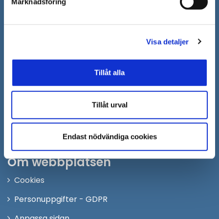
Marknadsföring
Öppna
Personalingång
i
nytt
Följ oss på:
Visa detaljer
fönster
Facebook
Tillåt alla
Twitter
Instagram
Tillåt urval
Youtube
LinkedIn
Endast nödvändiga cookies
Om webbplatsen
Cookies
Personuppgifter - GDPR
Anpassa sidan