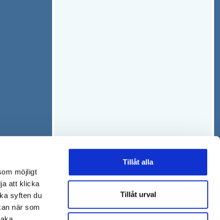
Tillåt alla
som möjligt
ja att klicka
Tillåt urval
lka syften du
 kan när som
baka