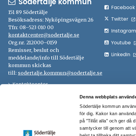
Södertälje kommun
Facebook
151 89 Södertälje
Twitter
Besöksadress: Nyköpingsvägen 26
Tfn: 08–523 010 00
Instagram
kontaktcenter@sodertalje.se
Youtube
Org.nr. 212000–0159
Remisser, beslut och
LinkedIn
meddelande/info till Södertälje
kommun skickas
till:
sodertalje.kommun@sodertalje.se
Öppna
Kontaktcenter
i
Synpunkter och felanmälan
Denna webbplats använde
nytt
Södertälje kommun använde
Öppna
Press
fönster
för dig. Kakor kan användas
i
Säkra meddelanden
på ”Tillåt alla” och ger då
nytt
samtycker till genom att vä
Anslagstavla
fönster
helst ta tillbaka ditt samt