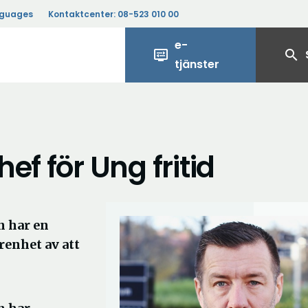
nguages
Kontaktcenter:
08-523 010 00
e-
display_settings
search
tjänster
ef för Ung fritid
n har en
renhet av att