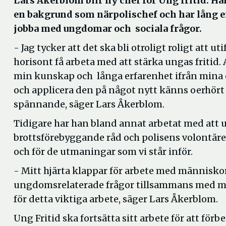
Lars Åkerblom blir ny chef för Ung fritid. Ha
en bakgrund som närpolischef och har lång er
jobba med ungdomar och sociala frågor.
- Jag tycker att det ska bli otroligt roligt att ut
horisont få arbeta med att stärka ungas fritid.
min kunskap och långa erfarenhet ifrån mina o
och applicera den på något nytt känns oerhör
spännande, säger Lars Åkerblom.
Tidigare har han bland annat arbetat med att ut
brottsförebyggande råd och polisens volontäre
och för de utmaningar som vi står inför.
- Mitt hjärta klappar för arbete med människor
ungdomsrelaterade frågor tillsammans med me
för detta viktiga arbete, säger Lars Åkerblom.
Ung Fritid ska fortsätta sitt arbete för att f