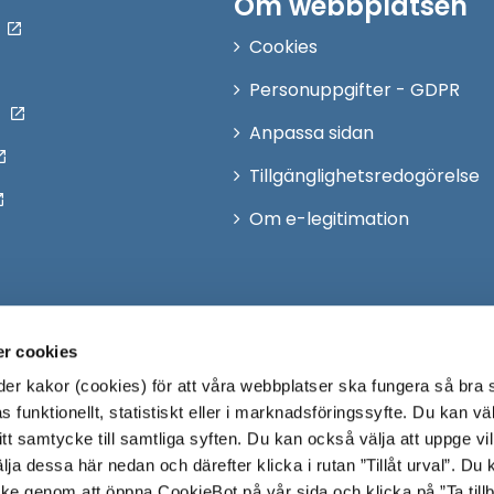
Om webbplatsen
Cookies
Personuppgifter - GDPR
Anpassa sidan
Tillgänglighetsredogörelse
Om e-legitimation
r cookies
r kakor (cookies) för att våra webbplatser ska fungera så bra 
 funktionellt, statistiskt eller i marknadsföringssyfte. Du kan väl
 ditt samtycke till samtliga syften. Du kan också välja att uppge vi
lja dessa här nedan och därefter klicka i rutan ”Tillåt urval”. Du
ycke genom att öppna CookieBot på vår sida och klicka på ”Ta till