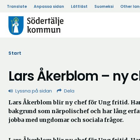
Translate
Anpassa sidan
Lättläst
Suomeksi
Other la
Start
Lars Åkerblom – ny ch
Lyssna på sidan
Dela
Lars Åkerblom blir ny chef för Ung fritid. Ha
bakgrund som närpolischef och har lång erfa
jobba med ungdomar och sociala frågor.