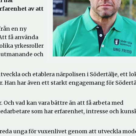
n har
farenhet av att
ifrån en ny
 Att få använda
lika yrkesroller
t utmanande och
veckla och etablera närpolisen i Södertälje, ett lo
r. Han har även ett starkt engagemang för Södertä
. Och vad kan vara bättre än att få arbeta med
darbetare som har erfarenhet, intresse och kuns
örbereda unga för vuxenlivet genom att utveckla mo