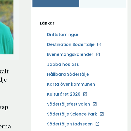
Länkar
Driftstörningar
Ö
Destination Södertälje
p
Evenemangskalender
p
Ö
Jobba hos oss
n
kalt
p
a
Hållbara Södertälje
p
lje
i
Karta över kommunen
n
n
a
Kulturåret 2026
y
i
t
Södertäljefestivalen
kap
n
t
Ö
Södertälje Science Park
y
f
p
t
Södertälje stadsscen
ö
derna
p
t