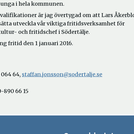
a unga i hela kommunen.
alifikationer är jag övertygad om att Lars Åkerb
ätta utveckla vår viktiga fritidsverksamhet för
ltur- och fritidschef i Södertälje.
g fritid den 1 januari 2016.
3 064 64,
staffan.jonsson@sodertalje.se
0-890 66 15