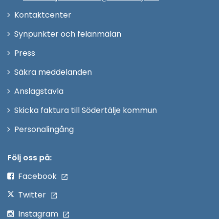
Öppna
Kontaktcenter
i
Synpunkter och felanmälan
nytt
Öppna
Press
fönster
i
Säkra meddelanden
nytt
Anslagstavla
fönster
Skicka faktura till Södertälje kommun
Öppna
Personalingång
i
nytt
Följ oss på:
fönster
Facebook
Twitter
Instagram