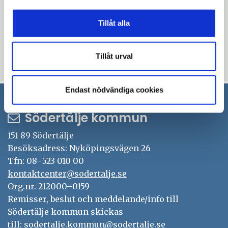
Mer information:
Tillåt alla
Vivi Havia, skolutvecklare, 08-523 020 67,
vivi.havia@sodertalje.se
Tillåt urval
Uppdaterad: 2018-02-16
Endast nödvändiga cookies
Södertälje kommun
151 89 Södertälje
Besöksadress: Nyköpingsvägen 26
Tfn: 08–523 010 00
kontaktcenter@sodertalje.se
Org.nr. 212000–0159
Remisser, beslut och meddelande/info till
Södertälje kommun skickas
till:
sodertalje.kommun@sodertalje.se