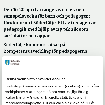
Den 16-20 april arrangeras en lek och
samspelsvecka för barn och pedagoger i
förskolorna i Södertälje. Ett av inslagen är
pedagogik med hjälp av ny teknik som
surfplattor och appar.
Södertälje kommun satsar på
kompetensutveckling för pedagogerna
med leken i fokus, där barnen får visa vägen.
Ett av inslagen under veckan är att
förskolebarn ges möjlighet att använda ny
teknik som surfplattor med appar för att
Denna webbplats använder cookies
utvecklas genom lek och samspel. Exempel
Södertälje kommun använder kakor (cookies) för att våra
på appar som ska provas är problemlösning,
webbplatser ska fungera så bra som möjligt för dig.
musik i leken, samspel/hjälpövningar,
Kakor kan användas funktionellt, statistiskt eller i
marknadsföringssyfte. Du kan välja att klicka på ”Tillåt
färger, siffror och bokstäver.