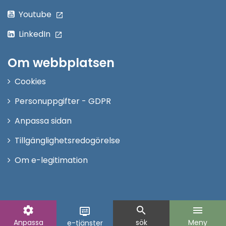
Youtube
LinkedIn
Om webbplatsen
Cookies
Personuppgifter - GDPR
Anpassa sidan
Tillgänglighetsredogörelse
Om e-legitimation
settings
search
menu
display_settings
Anpassa
sök
Meny
e-tjänster