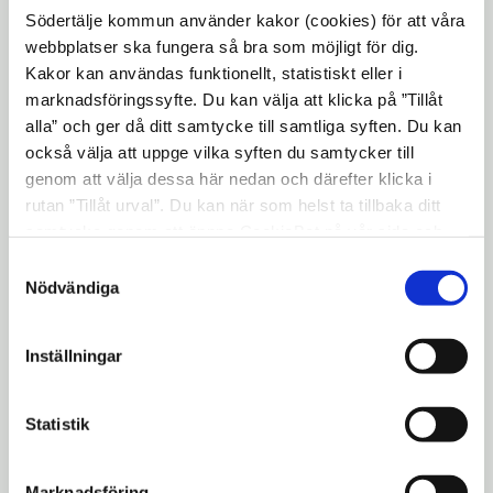
Södertälje kommun använder kakor (cookies) för att våra
böcker som skrivits av författarna Sven
webbplatser ska fungera så bra som möjligt för dig.
Delblanc och Göran Rosenberg.
Kakor kan användas funktionellt, statistiskt eller i
Idén till litterära skyltar kommer från en
marknadsföringssyfte. Du kan välja att klicka på ”Tillåt
alla” och ger då ditt samtycke till samtliga syften. Du kan
Södertäljebos medborgarförslag. "Med
också välja att uppge vilka syften du samtycker till
tämligen enkla medel torde ett antal
genom att välja dessa här nedan och därefter klicka i
litterära skyltar kunna sättas upp i
rutan ”Tillåt urval”. Du kan när som helst ta tillbaka ditt
Södertälje, det finns ett rikt kultur- och
samtycke genom att öppna CookieBot på vår sida och
litteraturliv att välja bland."
klicka på ”Ta tillbaka samtycke”. Genom att klicka på
Samtyckesval
"Visa detaljer" kan du läsa om hur kakorna används och
Nödvändiga
Under de kommande fem åren ska
hur vi och våra leverantörer inhämtar och behandlar
kommunen sätta upp minst en skylt per år.
personuppgifter.
Läs mer här:
sodertalje.se/litteraraskyltar
Inställningar
Lämna ditt förslag
Statistik
Du kan lämna förslag kontinuerligt. Förslag
till årets skyltar måste lämnas in senast
23
Marknadsföring