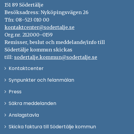
151 89 Södertälje
Besöksadress: Nyköpingsvägen 26
Tfn: 08–523 010 00
kontaktcenter@sodertalje.se
Org.nr. 212000–0159
Remisser, beslut och meddelande/info till
Södertälje kommun skickas
till:
sodertalje.kommun@sodertalje.se
Öppna
Kontaktcenter
i
Synpunkter och felanmälan
nytt
Öppna
Press
fönster
i
Säkra meddelanden
nytt
Anslagstavla
fönster
Skicka faktura till Södertälje kommun