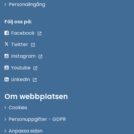
Öppna
Personalingång
i
nytt
Följ oss på:
fönster
Facebook
Twitter
Instagram
Youtube
LinkedIn
Om webbplatsen
Cookies
Personuppgifter - GDPR
Anpassa sidan