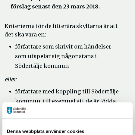
förslag senast den 23 mars 2018.
Kriterierna för de litterära skyltarna är att
det ska vara en:
författare som skrivit om händelser
som utspelar sig någonstans i
Södertälje kommun
eller
författare med koppling till Södertälje
kommun, till exempel att de är födda
här, att de bor eller har bott i
kommunen
Denna webbplats använder cookies
Förra året satte vi upp skyltar med citat från