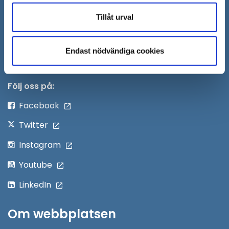
nytt
Anslagstavla
Tillåt urval
fönster
Skicka faktura till Södertälje kommun
Endast nödvändiga cookies
Öppna
Personalingång
i
nytt
Följ oss på:
fönster
Facebook
Twitter
Instagram
Youtube
LinkedIn
Om webbplatsen