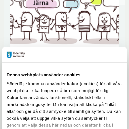
Denna webbplats använder cookies
Nu har du chansen att vara med i arbetet
Södertälje kommun använder kakor (cookies) för att våra
kring strukturplaner för ditt närområde
webbplatser ska fungera så bra som möjligt för dig.
i Järna. Det är nordöstra centrala Järna
Kakor kan användas funktionellt, statistiskt eller i
som står i fokus. Var med och påverka!
marknadsföringssyfte. Du kan välja att klicka på ”Tillåt
alla” och ger då ditt samtycke till samtliga syften. Du kan
också välja att uppge vilka syften du samtycker till
Uppdaterad: 2020-04-15
genom att välja dessa här nedan och därefter klicka i