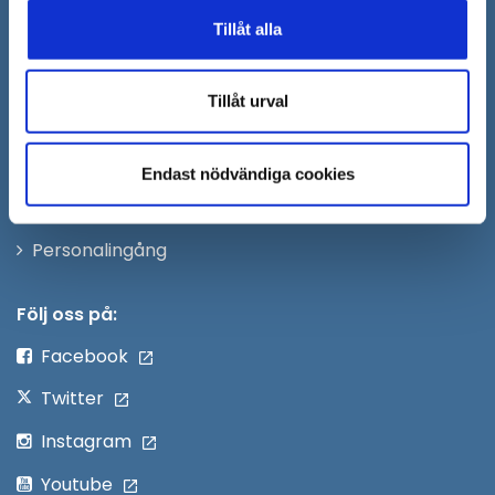
i
Tillåt alla
Synpunkter och felanmälan
nytt
Öppna
Press
fönster
Tillåt urval
i
Säkra meddelanden
nytt
Anslagstavla
fönster
Endast nödvändiga cookies
Skicka faktura till Södertälje kommun
Öppna
Personalingång
i
nytt
Följ oss på:
fönster
Facebook
Twitter
Instagram
Youtube