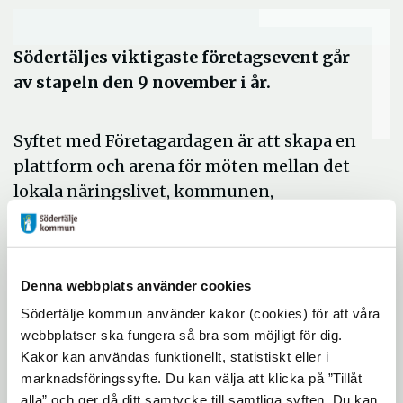
Södertäljes viktigaste företagsevent går
av stapeln den 9 november i år.
Syftet med Företagardagen är att skapa en
plattform och arena för möten mellan det
lokala näringslivet, kommunen,
organisationer och allmänheten med
ambition att stärka Södertäljes
företagsklimat, varumärke och
Denna webbplats använder cookies
attraktionskraft. Varje år deltar ca 120
Södertälje kommun använder kakor (cookies) för att våra
utställare och besöks av ca 2000 personer.
webbplatser ska fungera så bra som möjligt för dig.
Södertäljegalan som arrangeras på kvällen
Kakor kan användas funktionellt, statistiskt eller i
efter mässan syftar till att lyfta upp goda
marknadsföringssyfte. Du kan välja att klicka på ”Tillåt
exempel bland Södertäljes företag,
alla” och ger då ditt samtycke till samtliga syften. Du kan