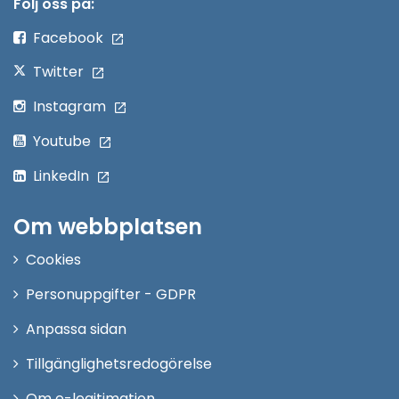
nytt
Följ oss på:
fönster
Facebook
Twitter
Instagram
Youtube
LinkedIn
Om webbplatsen
Cookies
Personuppgifter - GDPR
Anpassa sidan
Tillgänglighetsredogörelse
Om e-legitimation