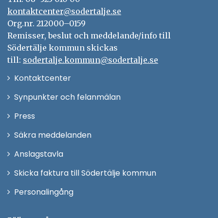
kontaktcenter@sodertalje.se
Org.nr. 212000–0159
Remisser, beslut och meddelande/info till
Södertälje kommun skickas
till:
sodertalje.kommun@sodertalje.se
Öppna
Kontaktcenter
i
Synpunkter och felanmälan
nytt
Öppna
Press
fönster
i
Säkra meddelanden
nytt
Anslagstavla
fönster
Skicka faktura till Södertälje kommun
Öppna
Personalingång
i