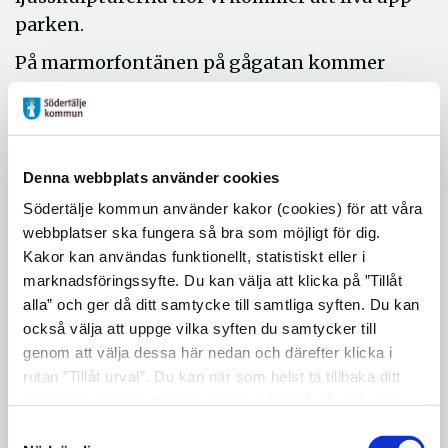
parken.
På marmorfontänen på gågatan kommer
ett lock att läggas och där placeras ljus i
form av en fontän som ser ut att spruta
vatten. Förutom detta kommer centrum att
livas upp av belysning på Nygatan,
Denna webbplats använder cookies
Järnagatan, gågatan och flera träd i
Södertälje kommun använder kakor (cookies) för att våra
området. Några av träden kommer att lysa
webbplatser ska fungera så bra som möjligt för dig.
rött i december, för att sedan skifta till vitt
Kakor kan användas funktionellt, statistiskt eller i
marknadsföringssyfte. Du kan välja att klicka på ”Tillåt
efter nyår.
alla” och ger då ditt samtycke till samtliga syften. Du kan
- Vi tycker att det är väldigt roligt att
också välja att uppge vilka syften du samtycker till
fastighetsägarna i centrum gemensamt
genom att välja dessa här nedan och därefter klicka i
rutan ”Tillåt urval”. Du kan när som helst ta tillbaka ditt
satsar på julbelysning i år. Vi tror att det
samtycke genom att öppna CookieBot på vår sida och
kommer att ge besökarna en härlig
klicka på ”Ta tillbaka samtycke”. Genom att klicka på
Samtyckesval
upplevelse när fastigheterna längs