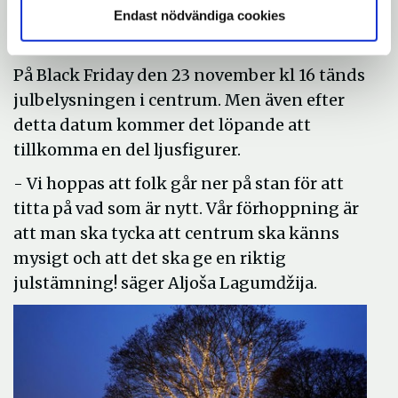
Södertälje hamn även att prydas med
Endast nödvändiga cookies
stjärnor i toppen.
På Black Friday den 23 november kl 16 tänds
julbelysningen i centrum. Men även efter
detta datum kommer det löpande att
tillkomma en del ljusfigurer.
- Vi hoppas att folk går ner på stan för att
titta på vad som är nytt. Vår förhoppning är
att man ska tycka att centrum ska känns
mysigt och att det ska ge en riktig
julstämning! säger Aljoša Lagumǆija.