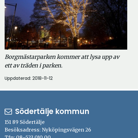
Borgmästarparken kommer att lysa upp av
ett av träden i parken.
Uppdaterad: 2018-11-12
Södertälje kommun
151 89 Södertälje
Besöksadress: Nyköpingsvägen 26
Tfn: 08–523 010 00