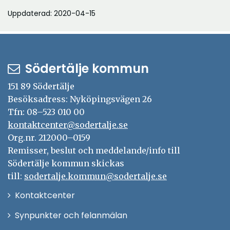
i
Uppdaterad: 2020-04-15
nytt
fönster
Södertälje kommun
151 89 Södertälje
Besöksadress: Nyköpingsvägen 26
Tfn: 08–523 010 00
kontaktcenter@sodertalje.se
Org.nr. 212000–0159
Remisser, beslut och meddelande/info till
Södertälje kommun skickas
till:
sodertalje.kommun@sodertalje.se
Öppna
Kontaktcenter
i
Synpunkter och felanmälan
nytt