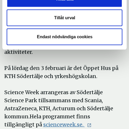
Onsdag den 31 januari– fredag den 2
februari är det after work på Södertälje
Tillåt urval
Science Park, som är öppen för alla. Det
bjuds musik, öppen konstworkshop med
Grafikens Hus, visning av de nya lokalerna
Endast nödvändiga cookies
prova-på-aktiviteter och andra kreativa
aktiviteter.
På lördag den 3 februari är det Öppet Hus på
KTH Södertälje och yrkeshögskolan.
Science Week arrangeras av Södertälje
Science Park tillsammans med Scania,
AstraZeneca, KTH, Acturum och Södertälje
kommun.Hela programmet finns
Öppna
tillgängligt på
scienceweek.se.