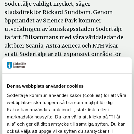
Södertälje väldigt mycket, säger
stadsdirektör Rickard Sundbom. Genom
öppnandet av Science Park kommer
utvecklingen av kunskapsstaden Södertälje
ta fart. Tillsammans med våra världsledande
aktörer Scania, Astra Zeneca och KTH visar
vi att Södertälje är ett expansivt område för
företagande, innovation, forskning och
högre utbildning. Utbyggnaden av
stadskärnan där Snäckviken kommer bli en
Denna webbplats använder cookies
fantastik stadsdel med såväl boende som
många arbetsplatser och upplevelser är
Södertälje kommun använder kakor (cookies) för att våra
webbplatser ska fungera så bra som möjligt för dig.
beroende av samhällsengagerade
Kakor kan användas funktionellt, statistiskt eller i
fastighetsägare som t ex Acturum.
marknadsföringssyfte. Du kan välja att klicka på ”Tillåt
Tillsammans betyder det att Södertälje blir
alla” och ger då ditt samtycke till samtliga syften. Du kan
mer attraktivt, inte bara hos medborgarna
också välja att uppge vilka syften du samtycker till