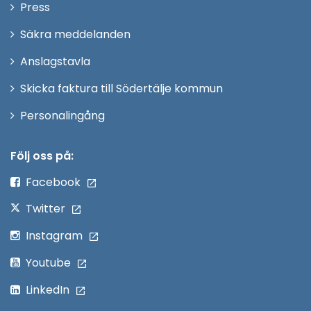
Öppna
Press
fönster
i
Säkra meddelanden
nytt
Anslagstavla
fönster
Skicka faktura till Södertälje kommun
Öppna
Personalingång
i
nytt
Följ oss på:
fönster
Facebook
Twitter
Instagram
Youtube
LinkedIn