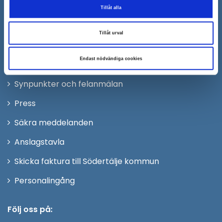
Org.nr. 212000–0159
Tillåt alla
Remisser, beslut och meddelande/info till
Södertälje kommun skickas
Tillåt urval
till:
sodertalje.kommun@sodertalje.se
Endast nödvändiga cookies
Öppna
Kontaktcenter
i
Synpunkter och felanmälan
nytt
Öppna
Press
fönster
i
Säkra meddelanden
nytt
Anslagstavla
fönster
Skicka faktura till Södertälje kommun
Öppna
Personalingång
i
nytt
Följ oss på:
fönster