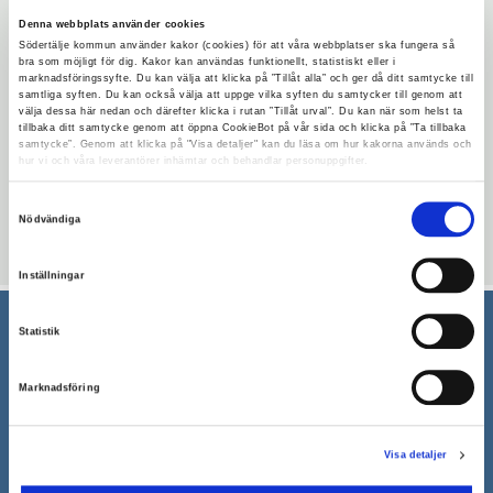
komplett gårdsbild med mangård, fägård
Denna webbplats använder cookies
Södertälje kommun använder kakor (cookies) för att våra webbplatser ska fungera så
och odling.
bra som möjligt för dig. Kakor kan användas funktionellt, statistiskt eller i
marknadsföringssyfte. Du kan välja att klicka på ”Tillåt alla” och ger då ditt samtycke till
Tid:
fredag 17 augusti kl 13.30
samtliga syften. Du kan också välja att uppge vilka syften du samtycker till genom att
välja dessa här nedan och därefter klicka i rutan ”Tillåt urval”. Du kan när som helst ta
Plats:
Torekällberget
tillbaka ditt samtycke genom att öppna CookieBot på vår sida och klicka på ”Ta tillbaka
samtycke”. Genom att klicka på "Visa detaljer" kan du läsa om hur kakorna används och
hur vi och våra leverantörer inhämtar och behandlar personuppgifter.
Kultur- och fritidsnämndens ordförande
Anna Bohman (S) inviger.
Samtyckesval
Nödvändiga
Uppdaterad: 2018-02-16
Inställningar
Statistik
Södertälje kommun
Marknadsföring
151 89 Södertälje
Besöksadress: Nyköpingsvägen 26
Tfn: 08–523 010 00
Visa detaljer
kontaktcenter@sodertalje.se