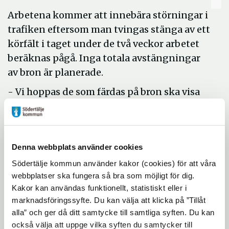
Arbetena kommer att innebära störningar i
trafiken eftersom man tvingas stänga av ett
körfält i taget under de två veckor arbetet
beräknas pågå. Inga totala avstängningar
av bron är planerade.
- Vi hoppas de som färdas på bron ska visa
hänsyn mot dem som jobbar där och ha
överseende med det trafikkrångel som kan
väntas, säger kommunens projektledare
Denna webbplats använder cookies
Mikael Johansson.
Södertälje kommun använder kakor (cookies) för att våra
Mer information:
webbplatser ska fungera så bra som möjligt för dig.
Helena Schnackenburg, kommunikatör, 08-
Kakor kan användas funktionellt, statistiskt eller i
marknadsföringssyfte. Du kan välja att klicka på ”Tillåt
523 037 58
alla” och ger då ditt samtycke till samtliga syften. Du kan
också välja att uppge vilka syften du samtycker till