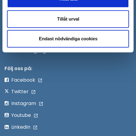
Öppna
Press
fönster
i
Säkra meddelanden
Tillåt urval
nytt
Anslagstavla
fönster
Skicka faktura till Södertälje kommun
Endast nödvändiga cookies
Öppna
Personalingång
i
nytt
Följ oss på:
fönster
Facebook
Twitter
Instagram
Youtube
LinkedIn