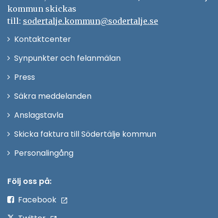
kommun skickas
till:
sodertalje.kommun@sodertalje.se
Öppna
Kontaktcenter
i
Synpunkter och felanmälan
nytt
Öppna
Press
fönster
i
Säkra meddelanden
nytt
Anslagstavla
fönster
Skicka faktura till Södertälje kommun
Öppna
Personalingång
i
nytt
Följ oss på:
fönster
Facebook