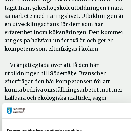
tagit fram yrkeshögskoleutbildningen i nära
samarbete med näringslivet. Utbildningen är
en utvecklingschans för dem som har
erfarenhet inom köksnäringen. Den kommer
att ges på halvfart under två år, och ger en
kompetens som efterfrågas i köken.
– Vi är jätteglada över att få den här
utbildningen till Södertälje. Branschen
efterfrågar den här kompetensen för att
kunna bedriva omställningsarbetet mot mer
hållbara och ekologiska måltider, säger
Roswitha Rieder, rektor på Vuxenutbildningen
i Södertälje kommun.
Roswitha Rieder och kommunens kostchef,
Denna webbplats använder cookies