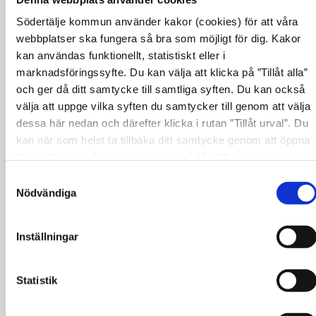
Sara Jervfors, sitter i ledningsgruppen och
Södertälje kommun använder kakor (cookies) för att våra
arbetar tillsammans med Folkuniversitet för
webbplatser ska fungera så bra som möjligt för dig. Kakor
att kvalitetssäkra utbildningen.
kan användas funktionellt, statistiskt eller i
– Spetskompetens inom ekologi och
marknadsföringssyfte. Du kan välja att klicka på ”Tillåt alla”
och ger då ditt samtycke till samtliga syften. Du kan också
hållbarhet är en stor bristvara i våra kök - både
välja att uppge vilka syften du samtycker till genom att välja
inom den privata och inom den offentliga
dessa här nedan och därefter klicka i rutan ”Tillåt urval”. Du
måltidssektorn, så det känns fantastiskt att
kan när som helst ta tillbaka ditt samtycke genom att öppna
den här utbildningen startar nu, säger Sara
CookieBot på vår sida och klicka på ”Ta tillbaka samtycke”.
Jervfors, kostchef i Södertälje kommun.
Genom att klicka på "Visa detaljer" kan du läsa om hur
Samtyckesval
kakorna används och hur vi och våra leverantörer inhämtar
Nödvändiga
Utbildningen startar i höst, och ges på Campus
och behandlar personuppgifter.
Telge i Södertälje. Det finns plats för 30
studenter. Yrkeshögskolan är en kostnadsfri
Inställningar
eftergymnasial utbildningsform, där den som
studerar är berättigad till medel från CSN.
Statistik
Mer information