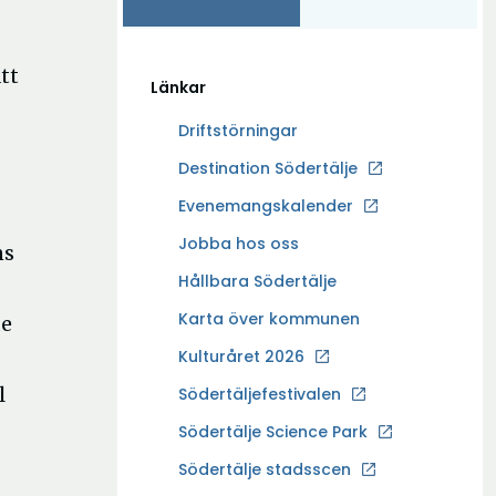
tt
Länkar
Driftstörningar
Ö
Destination Södertälje
p
Evenemangskalender
p
Ö
Jobba hos oss
n
ns
p
a
Hållbara Södertälje
p
i
Karta över kommunen
de
n
n
a
Kulturåret 2026
y
i
t
l
Södertäljefestivalen
n
t
Ö
Södertälje Science Park
y
f
p
t
Södertälje stadsscen
ö
p
t