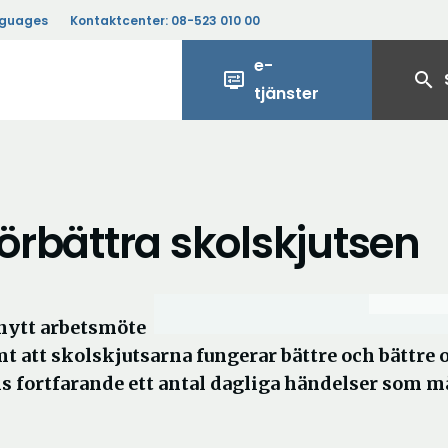
nguages
Kontaktcenter:
08-523 010 00
e-
display_settings
search
tjänster
förbättra skolskjutsen
nytt arbetsmöte
att skolskjutsarna fungerar bättre och bättre 
nns fortfarande ett antal dagliga händelser som m