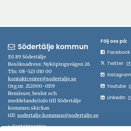
Följ oss på:
Södertälje kommun
Facebook
151 89 Södertälje
Twitter
Besöksadress: Nyköpingsvägen 26
Tfn: 08–523 010 00
Instagram
kontaktcenter@sodertalje.se
Youtube
Org.nr. 212000–0159
Remisser, beslut och
LinkedIn
meddelande/info till Södertälje
kommun skickas
till:
sodertalje.kommun@sodertalje.se
Öppna
Kontaktcenter