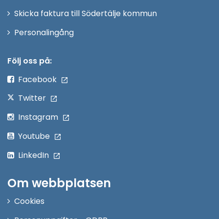
Skicka faktura till Södertälje kommun
Öppna
Personalingång
i
nytt
Följ oss på:
fönster
Facebook
Twitter
Instagram
Youtube
LinkedIn
Om webbplatsen
Cookies