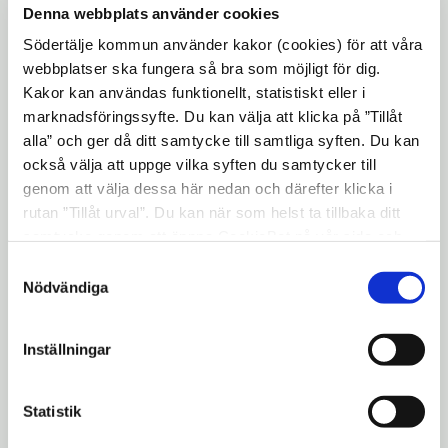
– Givetvis kan man fortfarande skicka sin
Denna webbplats använder cookies
ansökan via en traditionell blankett om
Södertälje kommun använder kakor (cookies) för att våra
man av någon anledning inte vill använda
webbplatser ska fungera så bra som möjligt för dig.
sig av våra e-tjänster, säger Jens Lindh.
Kakor kan användas funktionellt, statistiskt eller i
marknadsföringssyfte. Du kan välja att klicka på ”Tillåt
Parkeringstillstånd för rörelsehindrade
alla” och ger då ditt samtycke till samtliga syften. Du kan
Parkeringstillståndet ger rätt att parkera på
också välja att uppge vilka syften du samtycker till
särskilt reserverade platser. Det innebär
genom att välja dessa här nedan och därefter klicka i
också förlängda parkeringstider och rätt att
rutan ”Tillåt urval”. Du kan när som helst ta tillbaka ditt
parkera där parkering annars är förbjuden. I
samtycke genom att öppna CookieBot på vår sida och
klicka på ”Ta tillbaka samtycke”. Genom att klicka på
Södertälje kommun är parkeringstillstånd
Samtyckesval
"Visa detaljer" kan du läsa om hur kakorna används och
Nödvändiga
giltiga i högst 2 år. Tillstånd är avgiftsfria,
hur vi och våra leverantörer inhämtar och behandlar
personliga och får endast användas av
personuppgifter.
innehavaren.
Inställningar
Parkeringstillstånd för miljöbilar
Statistik
Syftet med ett särskilt parkeringstillstånd