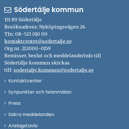
Södertälje kommun
151 89 Södertälje
Besöksadress: Nyköpingsvägen 26
Tfn: 08–523 010 00
kontaktcenter@sodertalje.se
Org.nr. 212000–0159
Remisser, beslut och meddelande/info till
Södertälje kommun skickas
till:
sodertalje.kommun@sodertalje.se
Öppna
Kontaktcenter
i
Synpunkter och felanmälan
nytt
Öppna
Press
fönster
i
Säkra meddelanden
nytt
Anslagstavla
fönster