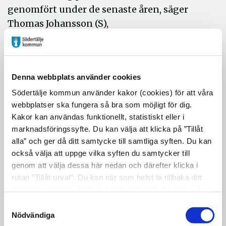
genomfört under de senaste åren, säger
Thomas Johansson (S),
utbildningsnämndens ordförande
Södertälje kommun.
Sven Staiger, Scharc Arkitektur, har ritat
Denna webbplats använder cookies
den nya skolan som byggs i hållbara
Södertälje kommun använder kakor (cookies) för att våra
material med detaljer av material som ek.
webbplatser ska fungera så bra som möjligt för dig.
Färgsättningen är i ljusa kulörer med
Kakor kan användas funktionellt, statistiskt eller i
inspiration från naturens grönska.
marknadsföringssyfte. Du kan välja att klicka på ”Tillåt
alla” och ger då ditt samtycke till samtliga syften. Du kan
Det är NCC som bygger Hovsjöskolan på
också välja att uppge vilka syften du samtycker till
uppdrag av Telge Fastigheter. Genom ett så
genom att välja dessa här nedan och därefter klicka i
kallat partneringsamarbete mellan NCC och
rutan ”Tillåt urval”. Du kan när som helst ta tillbaka ditt
Telge Fastigheter sänks kostnaderna
samtycke genom att öppna CookieBot på vår sida och
klicka på ”Ta tillbaka samtycke”. Genom att klicka på
samtidigt som byggprocessen blir
Samtyckesval
"Visa detaljer" kan du läsa om hur kakorna används och
Nödvändiga
effektivare.
hur vi och våra leverantörer inhämtar och behandlar