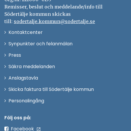
Remisser, beslut och meddelande/info till
Södertälje kommun skickas
till:
sodertalje.kommun@sodertalje.se
Öppna
Kontaktcenter
i
Synpunkter och felanmälan
nytt
Öppna
Press
fönster
i
Säkra meddelanden
nytt
Anslagstavla
fönster
Skicka faktura till Södertälje kommun
Öppna
Personalingång
i
nytt
Följ oss på:
fönster
Facebook