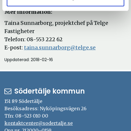
partneringsamarbetet.
Mer information:
Taina Sunnarborg, projektchef på Telge
Fastigheter
Telefon: 08-553 222 62
E-post:
taina.sunnarborg@telge.se
Uppdaterad: 2018-02-16
Södertälje kommun
151 89 Södertälje
Besöksadress: Nyköpingsvägen 26
Tfn: 08–523 010 00
kontaktcenter@sodertalje.se
Org.nr. 212000–0159