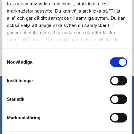
Kakor kan användas funktionellt, statistiskt eller i
och 16:00 – 18:00. Spärrtiderna gäller även
marknadsföringssyfte. Du kan välja att klicka på ”Tillåt
Skärtorsdagen, Valborgsmässoafton och
alla” och ger då ditt samtycke till samtliga syften. Du kan
Allhelgonaafton.
också välja att uppge vilka syften du samtycker till
genom att välja dessa här nedan och därefter klicka i
Mer om tider för Mälarbron och slussning i
rutan ”Tillåt urval”. Du kan när som helst ta tillbaka ditt
kanalen hittar du på
Sjöfartsverkets
samtycke genom att öppna CookieBot på vår sida och
Öppna
informationssida.
klicka på ”Ta tillbaka samtycke”. Genom att klicka på
Samtyckesval
i
"Visa detaljer" kan du läsa om hur kakorna används och
Nödvändiga
Uppdaterad: 2020-04-15
nytt
hur vi och våra leverantörer inhämtar och behandlar
personuppgifter.
fönster
Inställningar
Södertälje kommun
Statistik
151 89 Södertälje
Besöksadress: Nyköpingsvägen 26
Marknadsföring
Tfn: 08–523 010 00
kontaktcenter@sodertalje.se