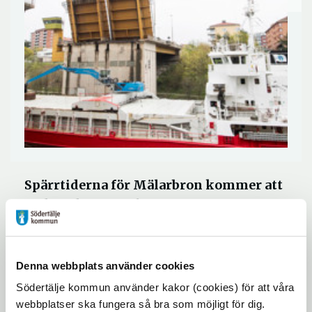
Spärrtiderna för Mälarbron kommer att
ändras den 3 april 2018.
Från och med den 3 april 2018 kommer
Denna webbplats använder cookies
spärrtiderna för Mälarbron över Södertälje
kanal att ändras. Ingen öppning kommer
Södertälje kommun använder kakor (cookies) för att våra
webbplatser ska fungera så bra som möjligt för dig.
att medges under vardagar kl. 07:30 - 08:30