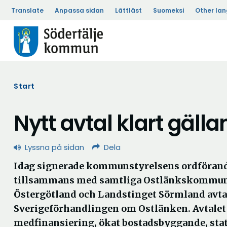
Translate
Anpassa sidan
Lättläst
Suomeksi
Other la
Start
Nytt avtal klart gäll
Lyssna på sidan
Dela
Idag signerade kommunstyrelsens ordförand
tillsammans med samtliga Ostlänkskommun
Östergötland och Landstinget Sörmland avta
Sverigeförhandlingen om Ostlänken. Avtalet 
medfinansiering, ökat bostadsbyggande, stat