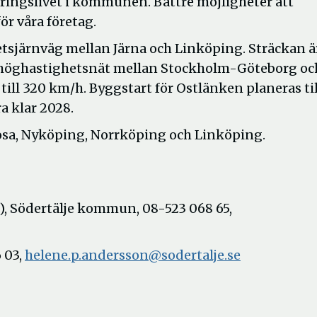
ringslivet i kommunen. Bättre möjligheter att
för våra företag.
tsjärnväg mellan Järna och Linköping. Sträckan ä
ida höghastighetsnät mellan Stockholm-Göteborg oc
l 320 km/h. Byggstart för Ostlänken planeras til
a klar 2028.
osa, Nyköping, Norrköping och Linköping.
, Södertälje kommun, 08-523 068 65,
 03,
helene.p.andersson@sodertalje.se