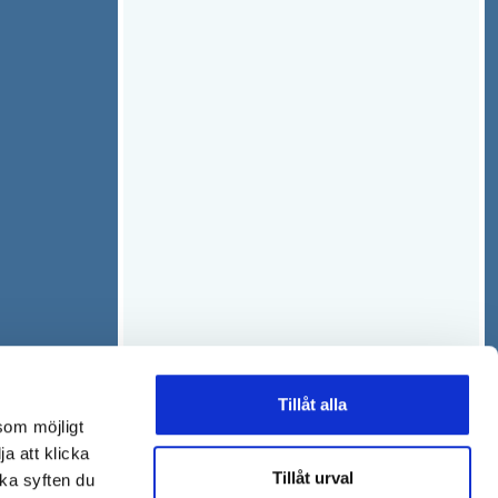
Tillåt alla
som möjligt
ja att klicka
Tillåt urval
lka syften du