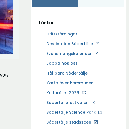
Länkar
Driftstörningar
Ö
Destination Södertälje
p
Evenemangskalender
p
Ö
Jobba hos oss
n
p
a
Hållbara Södertälje
525
p
i
Karta över kommunen
n
n
a
Kulturåret 2026
y
i
t
Södertäljefestivalen
n
t
Ö
Södertälje Science Park
y
f
p
t
Södertälje stadsscen
ö
p
t