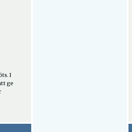
ts. I
tt ge
r