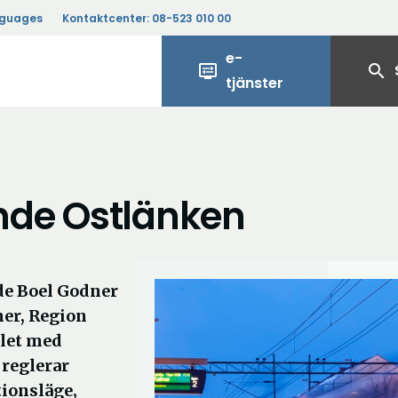
nguages
Kontaktcenter:
08-523 010 00
e-
display_settings
search
tjänster
ande Ostlänken
e Boel Godner
er, Region
let med
reglerar
ionsläge,