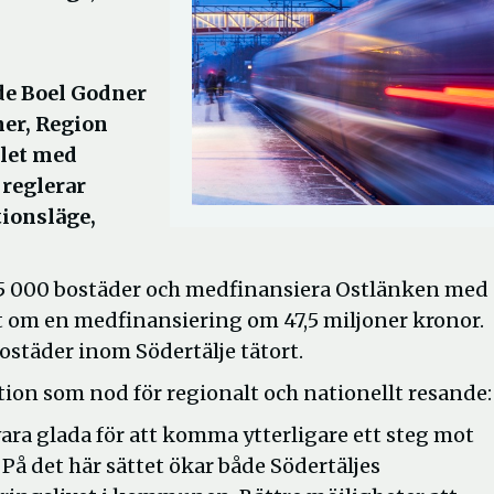
e Boel Godner
er, Region
let med
reglerar
ionsläge,
5 000 bostäder och medfinansiera Ostlänken med 
et om en medfinansiering om 47,5 miljoner kronor.
ostäder inom Södertälje tätort.
ion som nod för regionalt och nationellt resande:
 vara glada för att komma ytterligare ett steg mot
På det här sättet ökar både Södertäljes