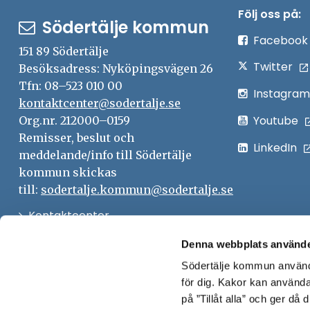
Följ oss på:
Södertälje kommun
Facebook
151 89 Södertälje
Twitter
Besöksadress: Nyköpingsvägen 26
Tfn: 08–523 010 00
Instagram
kontaktcenter@sodertalje.se
Youtube
Org.nr. 212000–0159
Remisser, beslut och
LinkedIn
meddelande/info till Södertälje
kommun skickas
till:
sodertalje.kommun@sodertalje.se
Öppna
Kontaktcenter
i
Synpunkter och felanmälan
Denna webbplats använde
nytt
Södertälje kommun använde
Öppna
Press
fönster
för dig. Kakor kan användas
i
Säkra meddelanden
på ”Tillåt alla” och ger då
nytt