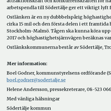
attraktionskraft och konkurrenskraften för nä
arbetspendla till Södertälje ger ett viktigt lyft 
Ostlänken är en ny dubbbelspårig höghastighe
cirka 15 mil och den första delen i ett framt
Stockholm-Malmö. Tågen ska kunna köra upp til
2017 och höghastighetsjärnvägen beräknas var
Ostlänkskommunerna består av Södertälje, Tr
Mer information:
Boel Godner, kommunstyrelsens ordförande (S)
boel.godner@sodertalje.se
Helene Andersson, pressekreterare, 08-523 066
Med vänliga hälsningar
Södertälje kommun