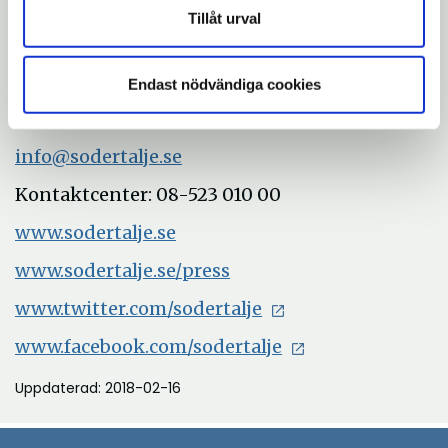
066 03, helene.p.andersson@sodertalje.se
Tillåt urval
Med vänliga hälsningar
Endast nödvändiga cookies
Södertälje kommun
info@sodertalje.se
Kontaktcenter: 08-523 010 00
www.sodertalje.se
www.sodertalje.se/press
www.twitter.com/sodertalje
www.facebook.com/sodertalje
Uppdaterad: 2018-02-16