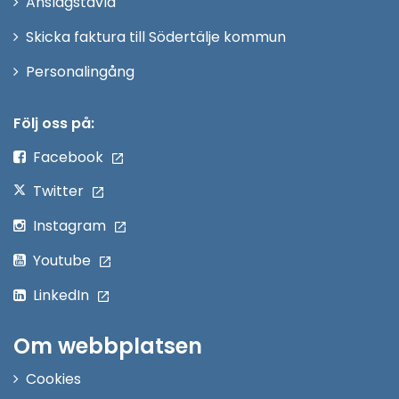
Anslagstavla
fönster
Skicka faktura till Södertälje kommun
Öppna
Personalingång
i
nytt
Följ oss på:
fönster
Facebook
Twitter
Instagram
Youtube
LinkedIn
Om webbplatsen
Cookies