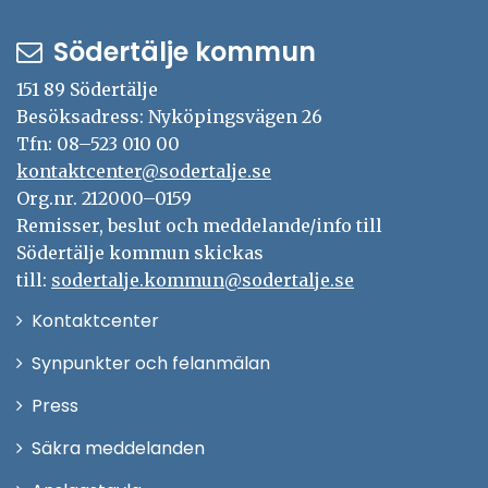
Södertälje kommun
151 89 Södertälje
Besöksadress: Nyköpingsvägen 26
Tfn: 08–523 010 00
kontaktcenter@sodertalje.se
Org.nr. 212000–0159
Remisser, beslut och meddelande/info till
Södertälje kommun skickas
till:
sodertalje.kommun@sodertalje.se
Öppna
Kontaktcenter
i
Synpunkter och felanmälan
nytt
Öppna
Press
fönster
i
Säkra meddelanden
nytt