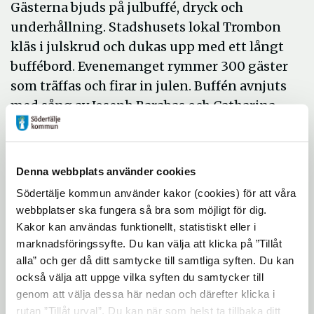
Gästerna bjuds på julbuffé, dryck och
underhållning. Stadshusets lokal Trombon
kläs i julskrud och dukas upp med ett långt
buffébord. Evenemanget rymmer 300 gäster
som träffas och firar in julen. Buffén avnjuts
med sång av Joseph Barabas och Catharina
Lindahl. Det blir också underhållning med
Owe Lideman och Hans Qviström kända
från bl.a. Täljerevyn, och Rogge Roll duo.
Denna webbplats använder cookies
– Kultur 365 är ett samarbete mellan
Södertälje kommun använder kakor (cookies) för att våra
kommunens äldreomsorg och kultur- och
webbplatser ska fungera så bra som möjligt för dig.
Kakor kan användas funktionellt, statistiskt eller i
fritidskontoret, så aktiviteter som det här är
marknadsföringssyfte. Du kan välja att klicka på ”Tillåt
väldigt viktiga för oss, säger Lars Ahlin.
alla” och ger då ditt samtycke till samtliga syften. Du kan
Julen är en gemensam högtid och den
också välja att uppge vilka syften du samtycker till
riktiga stämingen infinner sig när vi är
genom att välja dessa här nedan och därefter klicka i
tillsammans. Det blir extra viktigt att vara
rutan ”Tillåt urval”. Du kan när som helst ta tillbaka ditt