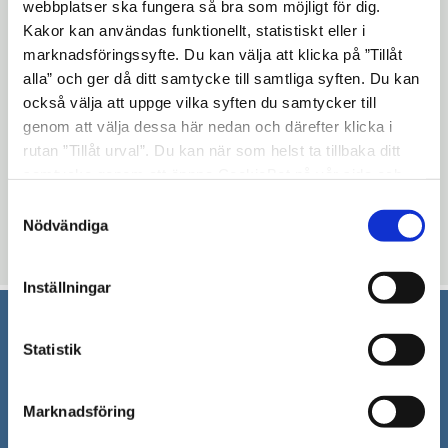
webbplatser ska fungera så bra som möjligt för dig.
Vattenkvaliteten är mycket ojämn i
Kakor kan användas funktionellt, statistiskt eller i
Vällingen och därför ska man aldrig dricka
marknadsföringssyfte. Du kan välja att klicka på ”Tillåt
vatten från sjön.Vid algblomning eller
alla” och ger då ditt samtycke till samtliga syften. Du kan
pollennedbrytning är det direkt olämpligt,
också välja att uppge vilka syften du samtycker till
genom att välja dessa här nedan och därefter klicka i
även för djur, att dricka ur sjön.
rutan ”Tillåt urval”. Du kan när som helst ta tillbaka ditt
Mer information:
samtycke genom att öppna CookieBot på vår sida och
klicka på ”Ta tillbaka samtycke”. Genom att klicka på
Samtyckesval
Ulrica Olsson, tf miljöchef, tfn 08-52302484
"Visa detaljer" kan du läsa om hur kakorna används och
Nödvändiga
hur vi och våra leverantörer inhämtar och behandlar
Uppdaterad: 2018-02-16
personuppgifter.
Inställningar
Statistik
Södertälje kommun
151 89 Södertälje
Marknadsföring
Besöksadress: Nyköpingsvägen 26
Tfn: 08–523 010 00