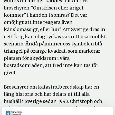
Minns du hur det kändes när du fick
broschyren ”Om krisen eller kriget
kommer” i handen i somras? Det var
omöjligt att inte reagera även
känslomässigt, eller hur? Att Sverige dras in
i ett krig kan idag tyckas vara ett osannolikt
scenario. Ändå påminner oss symbolen blå
triangel på orange kvadrat, som markerar
platsen för skyddsrum i våra
bostadsområden, att fred inte kan tas för
givet.
Broschyrer om katastrofberedskap har en
lång historia och har delats ut till alla
hushåll i Sverige sedan 1943. Christoph och
Sebastian Mügge tar avstamp i kris- och