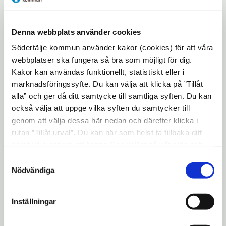
katastrofberedskapens bildspråk för att på
ett lekfullt sätt ställa de allvarliga frågorna
”Vad är egentligen gemenskap” och ”Gäller
Denna webbplats använder cookies
omsorg och trygghet alla ifall krisen eller
Södertälje kommun använder kakor (cookies) för att våra
kriget kommer?”.
webbplatser ska fungera så bra som möjligt för dig.
Kakor kan användas funktionellt, statistiskt eller i
Utställningen berör bland annat frågan om
marknadsföringssyfte. Du kan välja att klicka på ”Tillåt
skyddsrum, där folkhemmets Sverige att
alla” och ger då ditt samtycke till samtliga syften. Du kan
valde att erbjuda skydd åt alla medborgare i
också välja att uppge vilka syften du samtycker till
en tid då många andra länder byggde
genom att välja dessa här nedan och därefter klicka i
skyddsrum enbart för regering, samhällselit
rutan ”Tillåt urval”. Du kan när som helst ta tillbaka ditt
samtycke genom att öppna CookieBot på vår sida och
och militär. En stor del av utställningen
klicka på ”Ta tillbaka samtycke”. Genom att klicka på
Samtyckesval
undersöker vad som ryms i ett
"Visa detaljer" kan du läsa om hur kakorna används och
Nödvändiga
beredskapsförråd, det vill säga vilka artiklar
hur vi och våra leverantörer inhämtar och behandlar
som bär nödvändiga för att överleva krig
personuppgifter.
Inställningar
eller andra nödsituationer.