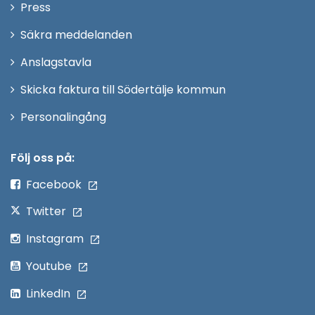
Öppna
Press
fönster
i
Säkra meddelanden
nytt
Anslagstavla
fönster
Skicka faktura till Södertälje kommun
Öppna
Personalingång
i
nytt
Följ oss på:
fönster
Facebook
Twitter
Instagram
Youtube
LinkedIn