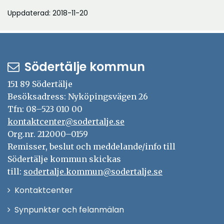
Uppdaterad: 2018-11-20
Södertälje kommun
151 89 Södertälje
Besöksadress: Nyköpingsvägen 26
Tfn: 08–523 010 00
kontaktcenter@sodertalje.se
Org.nr. 212000–0159
Remisser, beslut och meddelande/info till
Södertälje kommun skickas
till:
sodertalje.kommun@sodertalje.se
Öppna
Kontaktcenter
i
Synpunkter och felanmälan
nytt