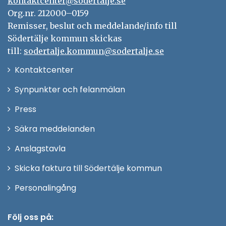
kontaktcenter@sodertalje.se
Org.nr. 212000–0159
Remisser, beslut och meddelande/info till
Södertälje kommun skickas
till:
sodertalje.kommun@sodertalje.se
Öppna
Kontaktcenter
i
Synpunkter och felanmälan
nytt
Öppna
Press
fönster
i
Säkra meddelanden
nytt
Anslagstavla
fönster
Skicka faktura till Södertälje kommun
Öppna
Personalingång
i
nytt
Följ oss på: