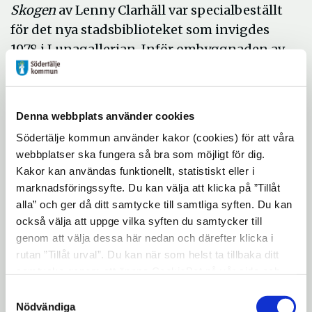
Skogen
av Lenny Clarhäll var specialbeställt
för det nya stadsbiblioteket som invigdes
1978 i Lunagallerian. Inför ombyggnaden av
biblioteket 2005 plockades det ner eftersom
det inte längre fick plats. Sedan
nedtagandet har kommunen undersökt
Denna webbplats använder cookies
olika möjligheter till placering. Nu invigs en
Södertälje kommun använder kakor (cookies) för att våra
omarbetad version av konstverket,
webbplatser ska fungera så bra som möjligt för dig.
anpassad efter Stadshuset, på en plats där
Kakor kan användas funktionellt, statistiskt eller i
många Södertäljebor får ta del av det.
marknadsföringssyfte. Du kan välja att klicka på ”Tillåt
alla” och ger då ditt samtycke till samtliga syften. Du kan
också välja att uppge vilka syften du samtycker till
Under 2018 firar Stadshuset 10-årsjubileum,
genom att välja dessa här nedan och därefter klicka i
och då det också är 40 år sedan
Skogen
rutan ”Tillåt urval”. Du kan när som helst ta tillbaka ditt
uppfördes och samma år som konstnären
samtycke genom att öppna CookieBot på vår sida och
firar 80 år.
klicka på ”Ta tillbaka samtycke”. Genom att klicka på
Samtyckesval
"Visa detaljer" kan du läsa om hur kakorna används och
Nödvändiga
Lenny Clarhäll är en av Sveriges mest