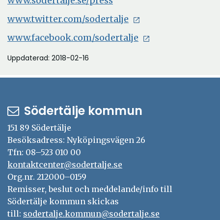
www.sodertalje.se/press
www.twitter.com/sodertalje
www.facebook.com/sodertalje
Uppdaterad: 2018-02-16
Södertälje kommun
151 89 Södertälje
Besöksadress: Nyköpingsvägen 26
Tfn: 08–523 010 00
kontaktcenter@sodertalje.se
Org.nr. 212000–0159
Remisser, beslut och meddelande/info till
Södertälje kommun skickas
till:
sodertalje.kommun@sodertalje.se