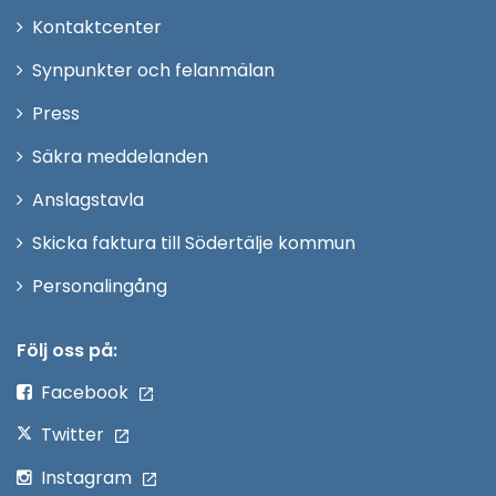
Öppna
Kontaktcenter
i
Synpunkter och felanmälan
nytt
Öppna
Press
fönster
i
Säkra meddelanden
nytt
Anslagstavla
fönster
Skicka faktura till Södertälje kommun
Öppna
Personalingång
i
nytt
Följ oss på:
fönster
Facebook
Twitter
Instagram