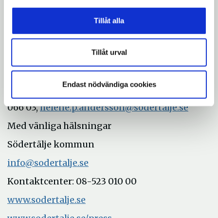
Mer information:
Tillåt alla
Karin Sjökvist Tyrefors, projektledare, 070 -
878 38 85,
karintyrefors@gmail.com
Tillåt urval
Kristina Möller, chef/curator, 08-523 021 17,
kristina.moller@sodertalje.se
Endast nödvändiga cookies
Helene Andersson, pressekreterare, 08-523
066 03,
helene.p.andersson@sodertalje.se
Med vänliga hälsningar
Södertälje kommun
info@sodertalje.se
Kontaktcenter: 08-523 010 00
www.sodertalje.se