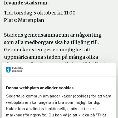
levande stadsrum.
Tid: torsdag 5 oktober kl. 11.00
Plats: Marenplan
Stadens gemensamma rum är någonting
som alla medborgare ska ha tillgång till.
Genom konsten ges en möjlighet att
uppmärksamma staden på många olika
sätt. Konst är något som alla kan förhålla sig
till och reflektera över. Kanske kan
projektet ge platser och företeelser i vår
vardag en ny synlighet?
Denna webbplats använder cookies
De medverkande är Anders Widoff,
Södertälje kommun använder kakor (cookies) för att våra
webbplatser ska fungera så bra som möjligt för dig.
konstnär, Karin Sjökvist Tyrefors,
Kakor kan användas funktionellt, statistiskt eller i
projektledare och skulptör, Anna T Wolgers,
marknadsföringssyfte. Du kan välja att klicka på ”Tillåt