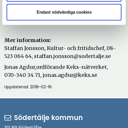
Tid:
Tisdag den 13 oktober kl 13.00
Endast nödvändiga cookies
Plats:
Södertälje stadshus, Campusgatan 26,
lokal Demokratin
Mer information:
Staffan Jonsson, Kultur- och fritidschef, 08-
523 064 64, staffan.jonsson@sodertalje.se
Jonas Agdur,ordförande Keks-nätverket,
070-340 34 71, jonas
.
agdur@keks
.
se
Uppdaterad: 2018-02-16
Södertälje kommun
151 89 Södertälje