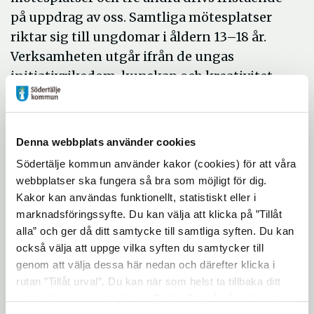
på uppdrag av oss. Samtliga mötesplatser
riktar sig till ungdomar i åldern 13–18 år.
Verksamheten utgår ifrån de ungas
initiativrikedom, kunskap och kreativitet.
Alla mötesplatser som drivs av Ung fritid
har ett gemensamt basutbud med
Denna webbplats använder cookies
aktiviteter som t.ex. läxläsning,
Södertälje kommun använder kakor (cookies) för att våra
idrottsverksamhet och café. Ung fritid ska
webbplatser ska fungera så bra som möjligt för dig.
Kakor kan användas funktionellt, statistiskt eller i
också samverka med sin omgivning och
marknadsföringssyfte. Du kan välja att klicka på ”Tillåt
erbjuda ett par större evenemang per år.
alla” och ger då ditt samtycke till samtliga syften. Du kan
Ung fritid skapar roliga utmaningar och
också välja att uppge vilka syften du samtycker till
upplevelser som gör unga bättre rustade för
genom att välja dessa här nedan och därefter klicka i
vuxenlivet
rutan ”Tillåt urval”. Du kan när som helst ta tillbaka ditt
samtycke genom att öppna CookieBot på vår sida och