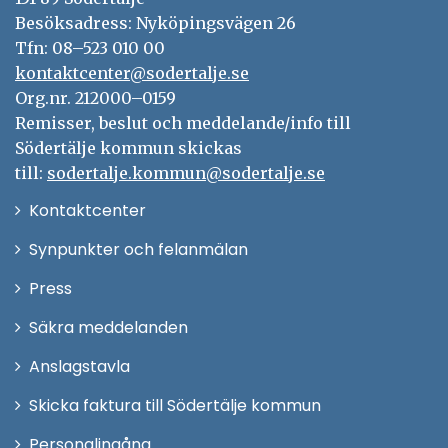
Besöksadress: Nyköpingsvägen 26
Tfn: 08–523 010 00
kontaktcenter@sodertalje.se
Org.nr. 212000–0159
Remisser, beslut och meddelande/info till
Södertälje kommun skickas
till:
sodertalje.kommun@sodertalje.se
Öppna
Kontaktcenter
i
Synpunkter och felanmälan
nytt
Öppna
Press
fönster
i
Säkra meddelanden
nytt
Anslagstavla
fönster
Skicka faktura till Södertälje kommun
Öppna
Personalingång