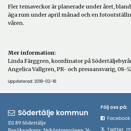
Fler temaveckor är planerade under året, blan
äga rum under april månad och en fotoutställ
våren.
Mer information:
Linda Färggren, koordinator på Södertäljebyrå
Angelica Vallgren, PR- och pressansvarig, 08-5
Uppdaterad: 2018-02-16
Följ oss på:
Södertälje kommun
Facebook
151 89 Södertälje
Twitter
Besöksadress: Nyköpingsvägen 26