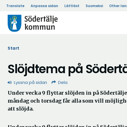
Translate
Anpassa sidan
Lättläst
Suomeksi
Other la
Start
Slöjdtema på Södert
Lyssna på sidan
Dela
Under vecka 9 flyttar slöjden in på Södertäl
måndag och torsdag får alla som vill möjligh
att slöjda.