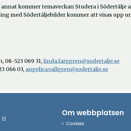
d annat kommer temaveckan Studera i Södertälje a
ning med Södertäljebilder kommer att visas upp u
n, 08-523 069 31,
linda.farggren@sodertalje.se
23 066 03,
angelica.vallgren@sodertalje.se
Om webbplatsen
Cookies