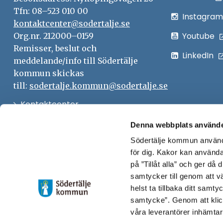
Tfn: 08–523 010 00
Instagram
kontaktcenter@sodertalje.se
Youtube
Org.nr. 212000–0159
Remisser, beslut och
LinkedIn
meddelande/info till Södertälje
kommun skickas
till:
sodertalje.kommun@sodertalje.se
Öppna
Kontaktcenter
i
Synpunkter och felanmälan
Denna webbplats använde
nytt
Södertälje kommun använde
Öppna
Press
fönster
för dig. Kakor kan användas
i
Säkra meddelanden
på ”Tillåt alla” och ger då
nytt
samtycker till genom att vä
Anslagstavla
fönster
helst ta tillbaka ditt samt
Skicka faktura till Södertälje
samtycke”. Genom att klic
våra leverantörer inhämtar
kommun