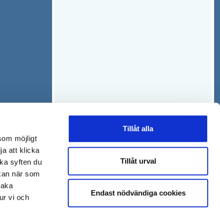
Tillåt alla
som möjligt
ja att klicka
Tillåt urval
lka syften du
 kan när som
baka
Endast nödvändiga cookies
ur vi och