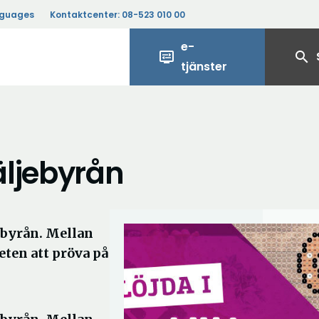
nguages
Kontaktcenter:
08-523 010 00
e-
display_settings
search
tjänster
äljebyrån
jebyrån. Mellan
eten att pröva på