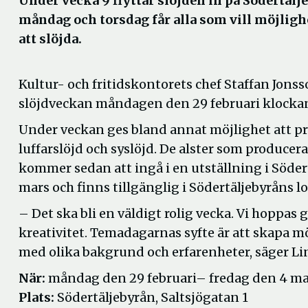
Under vecka 9 flyttar slöjden in på Södertäl
måndag och torsdag får alla som vill möjligh
att slöjda.
Kultur- och fritidskontorets chef Staffan Jonss
slöjdveckan måndagen den 29 februari klockan
Under veckan ges bland annat möjlighet att pr
luffarslöjd och syslöjd. De alster som produce
kommer sedan att ingå i en utställning i Söder
mars och finns tillgänglig i Södertäljebyråns l
– Det ska bli en väldigt rolig vecka. Vi hoppas
kreativitet. Temadagarnas syfte är att skapa m
med olika bakgrund och erfarenheter, säger Li
När:
måndag den 29 februari– fredag den 4 mars
Plats:
Södertäljebyrån, Saltsjögatan 1