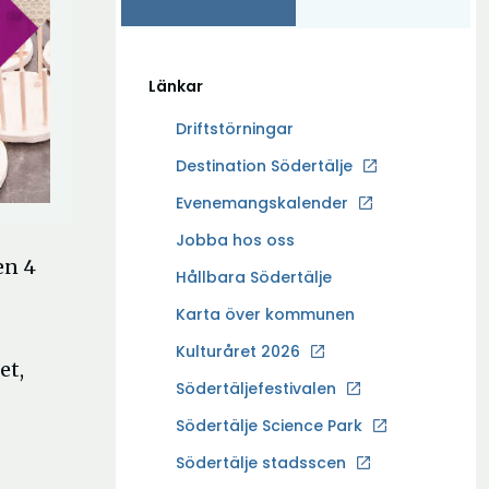
Länkar
Driftstörningar
Ö
Destination Södertälje
p
Evenemangskalender
p
Ö
Jobba hos oss
n
en 4
p
a
Hållbara Södertälje
p
i
Karta över kommunen
n
n
a
Kulturåret 2026
y
et,
i
t
Södertäljefestivalen
n
t
Ö
Södertälje Science Park
y
f
p
t
Södertälje stadsscen
ö
p
t