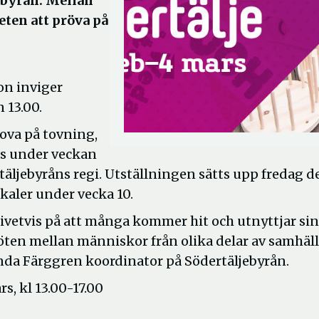
jebyrån. Mellan
eten att pröva på
on inviger
 13.00.
ova på tovning,
ras under veckan
täljebyråns regi. Utställningen sätts upp fredag d
okaler under vecka 10.
 givetvis på att många kommer hit och utnyttjar sin
öten mellan människor från olika delar av samhäll
nda Färggren koordinator på Södertäljebyrån.
, kl 13.00-17.00