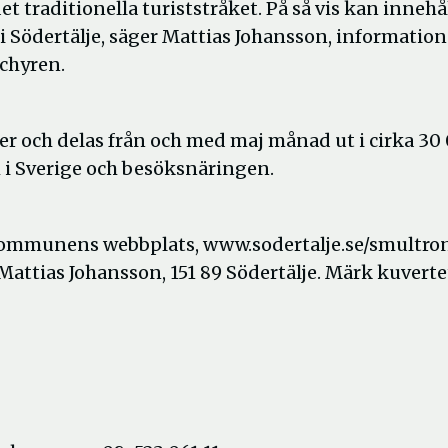
t traditionella turiststråket. På så vis kan innehå
i Södertälje, säger Mattias Johansson, informatio
chyren.
er och delas från och med maj månad ut i cirka 30
 i Sverige och besöksnäringen.
 kommunens webbplats, www.sodertalje.se/smultron
Mattias Johansson, 151 89 Södertälje. Märk kuverte