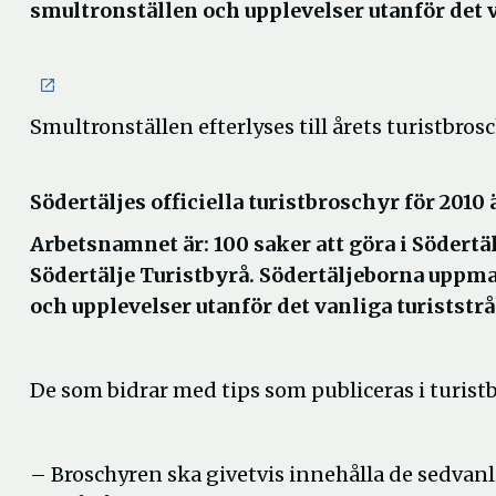
smultronställen och upplevelser utanför det 
Smultronställen efterlyses till årets turistbros
Södertäljes officiella turistbroschyr för 2010
Arbetsnamnet är: 100 saker att göra i Söder
Södertälje Turistbyrå. Södertäljeborna uppm
och upplevelser utanför det vanliga turiststr
De som bidrar med tips som publiceras i turist
– Broschyren ska givetvis innehålla de sedvan