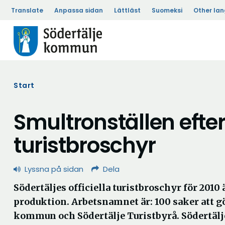
Translate
Anpassa sidan
Lättläst
Suomeksi
Other la
Start
Smultronställen efterl
turistbroschyr
Lyssna på sidan
Dela
Södertäljes officiella turistbroschyr för 2010 
produktion. Arbetsnamnet är: 100 saker att g
kommun och Södertälje Turistbyrå. Södertäl