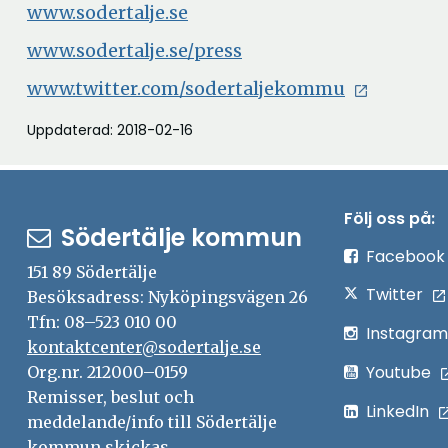
www.sodertalje.se
www.sodertalje.se/press
www.twitter.com/sodertaljekommu
Uppdaterad: 2018-02-16
Följ oss på:
Södertälje kommun
Facebook
151 89 Södertälje
Twitter
Besöksadress: Nyköpingsvägen 26
Tfn: 08–523 010 00
Instagram
kontaktcenter@sodertalje.se
Youtube
Org.nr. 212000–0159
Remisser, beslut och
LinkedIn
meddelande/info till Södertälje
kommun skickas