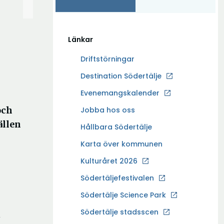
Länkar
Driftstörningar
Ö
Destination Södertälje
p
Evenemangskalender
p
och
Ö
Jobba hos oss
n
p
ällen
a
Hållbara Södertälje
p
i
Karta över kommunen
n
n
a
Kulturåret 2026
y
i
t
Södertäljefestivalen
n
t
Ö
Södertälje Science Park
y
f
p
t
Södertälje stadsscen
ö
n
p
t