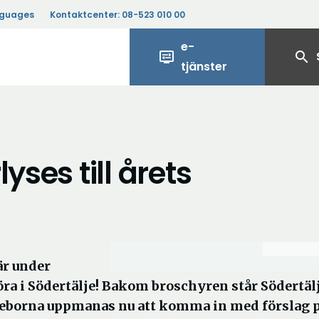
nguages
Kontaktcenter:
08-523 010 00
e-
display_settings
search
tjänster
yses till årets
är under
öra i Södertälje! Bakom broschyren står Södertäl
jeborna uppmanas nu att komma in med förslag 