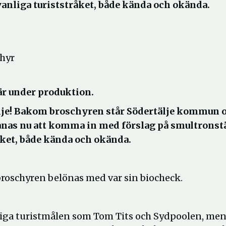
vanliga turiststråket, både kända och okända.
chyr
 är under produktion.
tälje! Bakom broschyren står Södertälje kommun 
anas nu att komma in med förslag på smultronst
åket, både kända och okända.
broschyren belönas med var sin biocheck.
liga turistmålen som Tom Tits och Sydpoolen, me