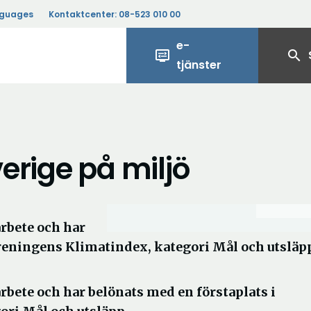
nguages
Kontaktcenter:
08-523 010 00
e-
display_settings
search
tjänster
verige på miljö
rbete och har
reningens Klimatindex, kategori Mål och utsläp
rbete och har belönats med en förstaplats i