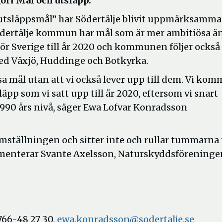
ri Mål och utsläpp.
släppsmål” har Södertälje blivit uppmärksammat
dertälje kommun har mål som är mer ambitiösa ä
 Sverige till år 2020 och kommunen följer också
d Växjö, Huddinge och Botkyrka.
sa mål utan att vi också lever upp till dem. Vi kom
äpp som vi satt upp till år 2020, eftersom vi snart
990 års nivå, säger Ewa Lofvar Konradsson
ällningen och sitter inte och rullar tummarna 
mmenterar Svante Axelsson, Naturskyddsföreninge
66-48 27 30,
ewa.konradsson@sodertalje.se