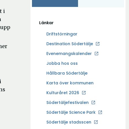
 i
n
Länkar
 upp
Driftstörningar
Ö
Destination Södertälje
mer
p
Evenemangskalender
p
Ö
Jobba hos oss
n
p
a
Hållbara Södertälje
p
i
i
Karta över kommunen
n
n
ns
a
Kulturåret 2026
y
i
t
Södertäljefestivalen
n
t
Ö
Södertälje Science Park
y
f
p
t
Södertälje stadsscen
ö
p
t