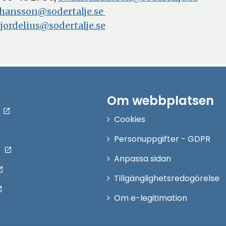
johansson@sodertalje.se
.jordelius@sodertalje.se
Om webbplatsen
Cookies
Personuppgifter - GDPR
Anpassa sidan
Tillgänglighetsredogörelse
Om e-legitimation