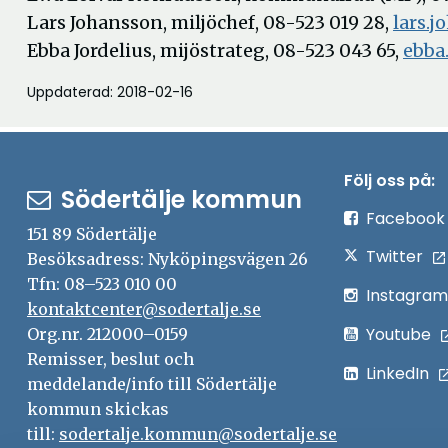
Lars Johansson, miljöchef, 08-523 019 28,
lars.
Ebba Jordelius, mijöstrateg, 08-523 043 65,
ebba
Uppdaterad: 2018-02-16
Följ oss på:
Södertälje kommun
Facebook
151 89 Södertälje
Twitter
Besöksadress: Nyköpingsvägen 26
Tfn: 08–523 010 00
Instagram
kontaktcenter@sodertalje.se
Youtube
Org.nr. 212000–0159
Remisser, beslut och
LinkedIn
meddelande/info till Södertälje
kommun skickas
till:
sodertalje.kommun@sodertalje.se