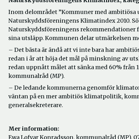
Naturskyddsföreningens Klimatindex, katego
Inom delområdet ”Kommuner med ambitiösa ut
Naturskyddsföreningens Klimatindex 2010. Sö
Naturskyddsföreningens rekommendationer för
sina utsläpp. Kommunen delar utmärkelsen me
– Det bästa är ändå att vi inte bara har ambitiö
redan i år att höja det mål på minskning av utsl
redan uppnått målet att sänka med 60% från 1
kommunalråd (MP).
– De ledande kommunerna genomför klimatomst
väntan på en mer ambitiös klimatpolitik, ko
generalsekreterare.
Mer information:
Ewa Lofvar Konradsson, kommunalråd (MP), 07