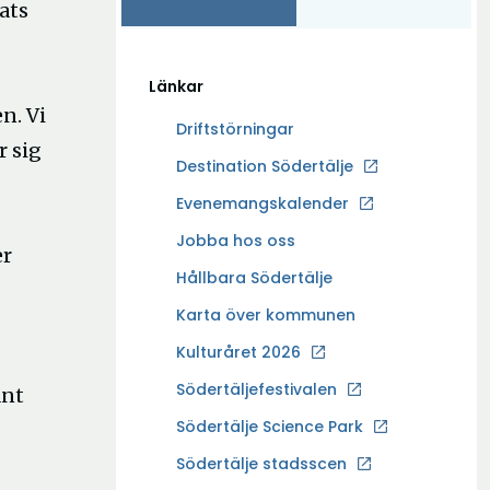
lats
Länkar
n. Vi
Driftstörningar
r sig
Ö
Destination Södertälje
p
Evenemangskalender
p
Ö
Jobba hos oss
n
er
p
a
Hållbara Södertälje
p
i
Karta över kommunen
n
n
a
Kulturåret 2026
y
i
t
Södertäljefestivalen
änt
n
t
Ö
Södertälje Science Park
y
f
p
t
Södertälje stadsscen
ö
p
t