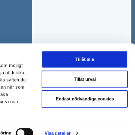
Tillåt alla
som möjligt
ja att klicka
Tillåt urval
lka syften du
 kan när som
baka
Endast nödvändiga cookies
ur vi och
öring
Visa detaljer