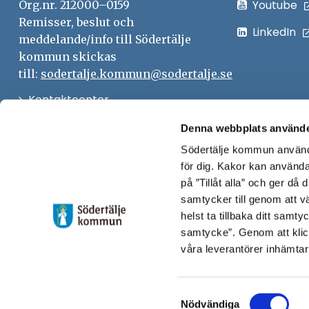
Youtube
Org.nr. 212000–0159
Remisser, beslut och
LinkedIn
meddelande/info till Södertälje
kommun skickas
till:
sodertalje.kommun@sodertalje.se
Öppna
Kontaktcenter
i
Synpunkter och felanmälan
Denna webbplats använde
nytt
Södertälje kommun använde
Öppna
Press
fönster
för dig. Kakor kan användas
i
Säkra meddelanden
på ”Tillåt alla” och ger då
nytt
samtycker till genom att vä
Anslagstavla
fönster
helst ta tillbaka ditt samt
Skicka faktura till Södertälje
samtycke”. Genom att klic
våra leverantörer inhämtar
kommun
Öppna
Personalingång
Samtyckesval
i
Nödvändiga