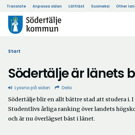
Translate
Anpassa sidan
Lättläst
Suomeksi
Other la
Start
Södertälje är länets
Lyssna på sidan
Dela
Södertälje blir en allt bättre stad att studera i.
Studentlivs årliga ranking över landets högsko
och är nu överlägset bäst i länet.