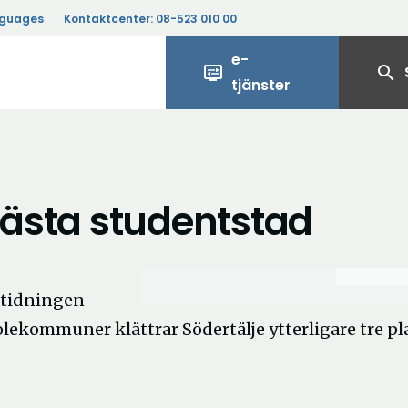
nguages
Kontaktcenter:
08-523 010 00
e-
display_settings
search
tjänster
 bästa studentstad
 I tidningen
lekommuner klättrar Södertälje ytterligare tre pl