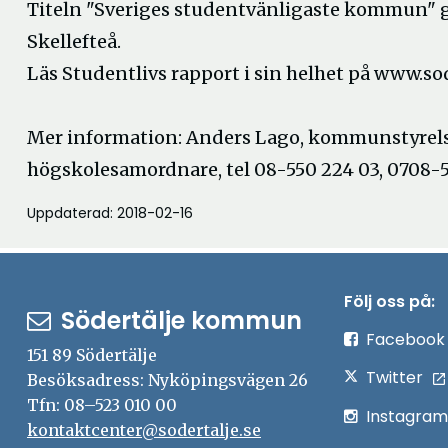
Titeln "Sveriges studentvänligaste kommun" går
Skellefteå.
Läs Studentlivs rapport i sin helhet på www.sod
Mer information: Anders Lago, kommunstyrelse
högskolesamordnare, tel 08-550 224 03, 0708-5
Uppdaterad: 2018-02-16
Följ oss på:
Södertälje kommun
Facebook
151 89 Södertälje
Twitter
Besöksadress: Nyköpingsvägen 26
Tfn: 08–523 010 00
Instagram
kontaktcenter@sodertalje.se