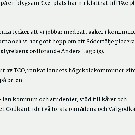
på en blygsam 37:e-plats har nu klättrat till 19:e p
terna tycker att vi jobbar med rätt saker i kommune
rna och vi har gott hopp om att Södertälje placera
tyrelsens ordförande Anders Lago (s).
es ut av TCO, rankat landets högskolekommuner eft
på orten.
ellan kommun och studenter, stöd till kårer och
yget Godkänt i de två första områdena och Väl godk