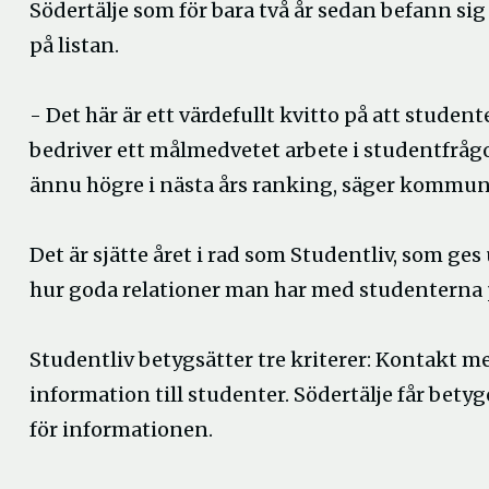
Södertälje som för bara två år sedan befann sig 
på listan.
- Det här är ett värdefullt kvitto på att studen
bedriver ett målmedvetet arbete i studentfrågo
ännu högre i nästa års ranking, säger kommuns
Det är sjätte året i rad som Studentliv, som g
hur goda relationer man har med studenterna 
Studentliv betygsätter tre kriterer: Kontakt m
information till studenter. Södertälje får bet
för informationen.