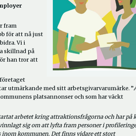
employer
er fram
b för att nå just
idra. Vi i
a skillnad på
ör han tror att
företaget
etar utmärkande med sitt arbetsgivarvarumärke. ”
la kommunens platsannonser och som har väckt
tat arbetet kring attraktionsfrågorna och har på 
innlagt sig om att lyfta fram personer i profilering
s inom kommunen. Det finns vidare ett stort