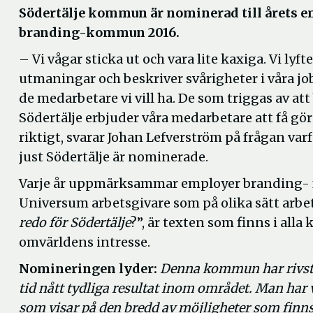
Södertälje kommun är nominerad till årets 
branding-kommun 2016.
– Vi vågar sticka ut och vara lite kaxiga. Vi lyft
utmaningar och beskriver svårigheter i våra job
de medarbetare vi vill ha. De som triggas av att b
Södertälje erbjuder våra medarbetare att få gör
riktigt, svarar Johan Lefverström på frågan varf
just Södertälje är nominerade.
Varje år uppmärksammar employer branding- 
Universum arbetsgivare som på olika sätt arb
redo för Södertälje
?”, är texten som finns i al
omvärldens intresse.
Nomineringen lyder:
Denna kommun har rivstar
tid nått tydliga resultat inom området. Man har v
som visar på den bredd av möjligheter som finn