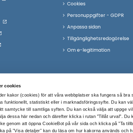
Cookies
Personuppgifter - GDPR
Anpassa sidan
Tillgänglighetsredogörelse
Om e-legitimation
r cookies
r kakor (cookies) för att våra webbplatser ska fungera så bra 
 funktionellt, statistiskt eller i marknadsföringssyfte. Du kan väl
 ditt samtycke till samtliga syften. Du kan också välja att uppge vi
lja dessa här nedan och därefter klicka i rutan ”Tillåt urval”. Du
ycke genom att öppna CookieBot på vår sida och klicka på ”Ta till
ka på "Visa detaljer" kan du läsa om hur kakorna används och h