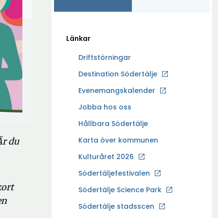
Länkar
Driftstörningar
Ö
Destination Södertälje
p
Evenemangskalender
p
Ö
Jobba hos oss
n
p
a
Hållbara Södertälje
p
i
Karta över kommunen
Är du
n
n
a
Kulturåret 2026
y
i
t
Södertäljefestivalen
n
t
kort
Ö
Södertälje Science Park
y
f
en
p
t
Södertälje stadsscen
ö
p
t