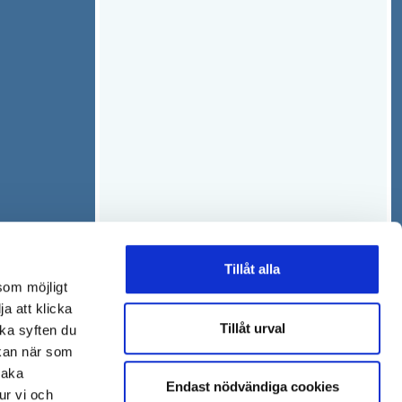
Tillåt alla
som möjligt
ja att klicka
Tillåt urval
lka syften du
 kan när som
baka
Endast nödvändiga cookies
ur vi och