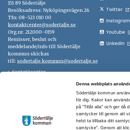
151 89 Södertälje
Twitter
Besöksadress: Nyköpingsvägen 26
Tfn: 08–523 010 00
Instagram
kontaktcenter@sodertalje.se
Youtube
Org.nr. 212000–0159
Remisser, beslut och
LinkedIn
meddelande/info till Södertälje
kommun skickas
till:
sodertalje.kommun@sodertalje.se
Öppna
Kontaktcenter
i
Synpunkter och felanmälan
Denna webbplats använde
nytt
Södertälje kommun använde
Öppna
Press
fönster
för dig. Kakor kan användas
i
Säkra meddelanden
på ”Tillåt alla” och ger då
nytt
samtycker till genom att vä
Anslagstavla
fönster
helst ta tillbaka ditt samt
Skicka faktura till Södertälje
samtycke”. Genom att klic