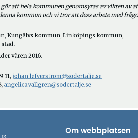
 gör att hela kommunen genomsyras av vikten av at
på denna kommun och vi tror att dess arbete med fråg
un, Kungälvs kommun, Linköpings kommun,
 stad.
der våren 2016.
9 11,
johan.lefverstrom@sodertalje.se
3,
angelica.vallgren@sodertalje.se
Om webbplatsen