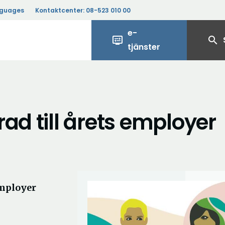
nguages
Kontaktcenter:
08-523 010 00
e-
display_settings
search
tjänster
ad till årets employer
employer