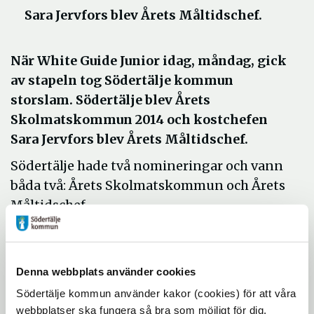
Sara Jervfors blev Årets Måltidschef.
När White Guide Junior idag, måndag, gick
av stapeln tog Södertälje kommun
storslam. Södertälje blev Årets
Skolmatskommun 2014 och kostchefen
Sara Jervfors blev Årets Måltidschef.
Södertälje hade två nomineringar och vann
båda två: Årets Skolmatskommun och Årets
Måltidschef.
Med motiveringen "För att ha modet och
viljan att ta ett helhetsgrepp om de
offentliga måltiderna och för att man
Denna webbplats använder cookies
förmår att skapa engagemang kring de
Södertälje kommun använder kakor (cookies) för att våra
stora klimatfrågorna och koppla dessa till
webbplatser ska fungera så bra som möjligt för dig.