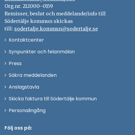
Org.nr. 212000–0159
Remisser, beslut och meddelande/info till
Södertälje kommun skickas
till:
sodertalje.kommun@sodertalje.se
Öppna
Kontaktcenter
i
Synpunkter och felanmälan
nytt
Öppna
Press
fönster
i
Säkra meddelanden
nytt
Anslagstavla
fönster
Skicka faktura till Södertälje kommun
Öppna
Personalingång
i
nytt
Följ oss på: