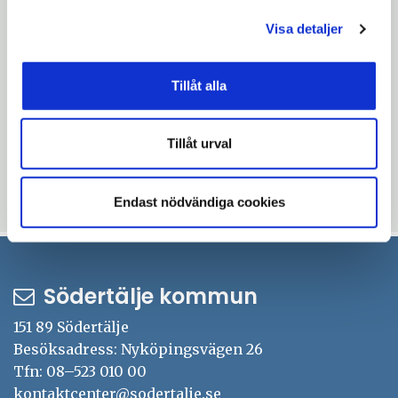
Om en vecka har Södertälje kommuns
Visa detaljer
kostenhet chans att vinna ännu ett pris, då
Arla Guldko avgörs.
Tillåt alla
Mer information:
Sara Jervfors, Kostchef,
Tillåt urval
08-523 064 66,
sara.jervfors@sodertalje.se
Uppdaterad: 2018-02-16
Endast nödvändiga cookies
Södertälje kommun
151 89 Södertälje
Besöksadress: Nyköpingsvägen 26
Tfn: 08–523 010 00
kontaktcenter@sodertalje.se