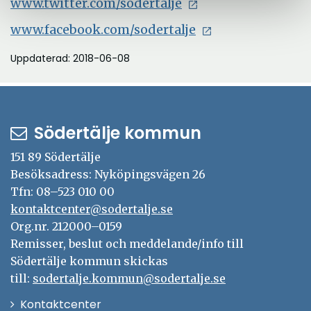
www.twitter.com/sodertalje
www.facebook.com/sodertalje
Uppdaterad: 2018-06-08
Södertälje kommun
151 89 Södertälje
Besöksadress: Nyköpingsvägen 26
Tfn: 08–523 010 00
kontaktcenter@sodertalje.se
Org.nr. 212000–0159
Remisser, beslut och meddelande/info till
Södertälje kommun skickas
till:
sodertalje.kommun@sodertalje.se
Öppna
Kontaktcenter