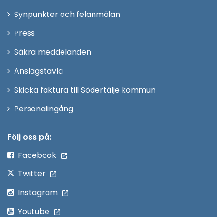
i
Synpunkter och felanmälan
nytt
Öppna
Press
fönster
i
Säkra meddelanden
nytt
Anslagstavla
fönster
Skicka faktura till Södertälje kommun
Öppna
Personalingång
i
nytt
Följ oss på:
fönster
Facebook
Twitter
Instagram
Youtube