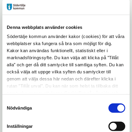
kommunala verksamheter. Genom
certifieringen får kommunens
medarbetare verktyg för att arbeta
systematiskt med rättighetsfrågor,
Denna webbplats använder cookies
likabehandling, bemötande och mänskliga
Södertälje kommun använder kakor (cookies) för att våra
rättigheter.
webbplatser ska fungera så bra som möjligt för dig.
Kakor kan användas funktionellt, statistiskt eller i
marknadsföringssyfte. Du kan välja att klicka på ”Tillåt
Årets Euro Pride går av stapeln mellan 27
alla” och ger då ditt samtycke till samtliga syften. Du kan
juli och 19 augusti och arrangeras av
också välja att uppge vilka syften du samtycker till
Stockholm Pride, som tillsammans med
genom att välja dessa här nedan och därefter klicka i
West Pride i Göteborg är värd för Euro Pride
rutan ”Tillåt urval”. Du kan när som helst ta tillbaka ditt
Det är första gången två städer arrangerar
samtycke genom att öppna CookieBot på vår sida och
klicka på ”Ta tillbaka samtycke”. Genom att klicka på
evenemanget tillsammans och tredje
Samtyckesval
"Visa detaljer" kan du läsa om hur kakorna används och
Nödvändiga
gången som Stockholm Pride är med som
hur vi och våra leverantörer inhämtar och behandlar
arrangör.
personuppgifter.
Inställningar
Mer information: