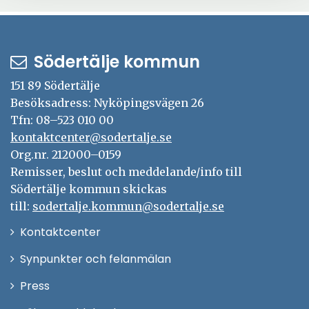
Södertälje kommun
151 89 Södertälje
Besöksadress: Nyköpingsvägen 26
Tfn: 08–523 010 00
kontaktcenter@sodertalje.se
Org.nr. 212000–0159
Remisser, beslut och meddelande/info till
Södertälje kommun skickas
till:
sodertalje.kommun@sodertalje.se
Öppna
Kontaktcenter
i
Synpunkter och felanmälan
nytt
Öppna
Press
fönster
i