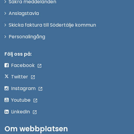
Säkra meddelanden
nytt
Anslagstavla
fönster
Skicka faktura till Södertälje kommun
Öppna
Personalingång
i
nytt
Följ oss på:
fönster
Facebook
Twitter
Instagram
Youtube
LinkedIn
Om webbplatsen