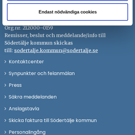
Besöksadress: Nyköpingsvägen 26
Endast nödvändiga cookies
Tfn: 08–523 010 00
kontaktcenter@sodertalje.se
Org.nr. 212000–0159
Remisser, beslut och meddelande/info till
Södertälje kommun skickas
till:
sodertalje.kommun@sodertalje.se
Öppna
Kontaktcenter
i
Synpunkter och felanmälan
nytt
Öppna
Press
fönster
i
Säkra meddelanden
nytt
Anslagstavla
fönster
Skicka faktura till Södertälje kommun
Öppna
Personalingång