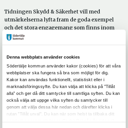
Tidningen Skydd & Säkerhet vill med
utmärkelserna lyfta fram de goda exempel
och det stora engagemang som finns inom
säkerhet.
- Att Södertälje är nominerad innebär att
Denna webbplats använder cookies
någon objektivt bedömt vårt faktiska
Södertälje kommun använder kakor (cookies) för att våra
arbete och visar att vi strävar åt rätt håll. Jag
webbplatser ska fungera så bra som möjligt för dig.
tänker på det interna arbetet med
Kakor kan användas funktionellt, statistiskt eller i
säkerhetsfrågorna och kommunens
marknadsföringssyfte. Du kan välja att klicka på ”Tillåt
samverkan med polis och
alla” och ger då ditt samtycke till samtliga syften. Du kan
räddningstjänst, säger Sven Tillman,
också välja att uppge vilka syften du samtycker till
säkerhetschef i Södertälje kommun.
genom att välja dessa här nedan och därefter klicka i
rutan ”Tillåt urval”. Du kan när som helst ta tillbaka ditt
Andra nominerade: Landskrona kommun
samtycke genom att öppna CookieBot på vår sida och
och Linköping kommun. Security Awards
klicka på ”Ta tillbaka samtycke”. Genom att klicka på