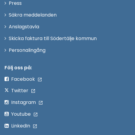
Öppna
Press
fönster
i
Säkra meddelanden
nytt
Anslagstavla
fönster
Skicka faktura till Södertälje kommun
Öppna
Personalingång
i
nytt
Följ oss på:
fönster
Facebook
Twitter
Instagram
Youtube
LinkedIn