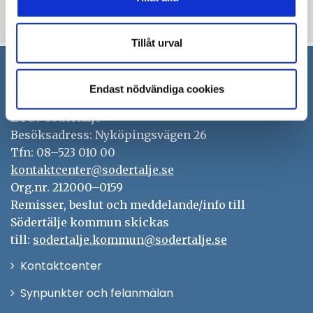
Uppdaterad: 2020-04-15
Tillåt urval
Södertälje kommun
Endast nödvändiga cookies
151 89 Södertälje
Besöksadress: Nyköpingsvägen 26
Tfn: 08–523 010 00
kontaktcenter@sodertalje.se
Org.nr. 212000–0159
Remisser, beslut och meddelande/info till
Södertälje kommun skickas
till:
sodertalje.kommun@sodertalje.se
Öppna
Kontaktcenter
i
Synpunkter och felanmälan
nytt