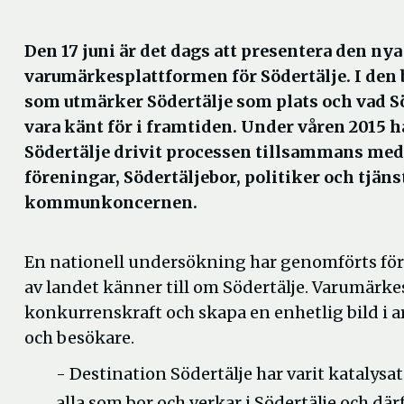
Den 17 juni är det dags att presentera den nya
varumärkesplattformen för Södertälje. I den 
som utmärker Södertälje som plats och vad S
vara känt för i framtiden. Under våren 2015 
Södertälje drivit processen tillsammans med
föreningar, Södertäljebor, politiker och tjän
kommunkoncernen.
En nationell undersökning har genomförts för a
av landet känner till om Södertälje. Varumärkes
konkurrenskraft och skapa en enhetlig bild i a
och besökare.
- Destination Södertälje har varit katalys
alla som bor och verkar i Södertälje och dä