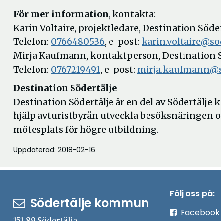
För mer information
, kontakta:
Karin Voltaire, projektledare, Destination Söde
Telefon:
0766480536
, e-post:
karin.voltaire@sod
Mirja Kaufmann, kontaktperson, Destination S
Telefon:
0767219491
, e-post:
mirja.kaufmann@so
Destination Södertälje
Destination Södertälje är en del av Södertälje
hjälp avturistbyrån utveckla besöksnäringen 
mötesplats för högre utbildning.
Uppdaterad: 2018-02-16
Följ oss på:
Södertälje kommun
Facebook
151 89 Södertälje