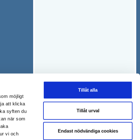
Tillåt alla
som möjligt
ja att klicka
Tillåt urval
lka syften du
 kan när som
baka
Endast nödvändiga cookies
ur vi och