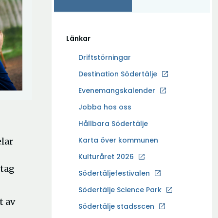
Länkar
Driftstörningar
Ö
Destination Södertälje
p
Evenemangskalender
p
Ö
Jobba hos oss
n
p
a
Hållbara Södertälje
p
i
Karta över kommunen
lar
n
n
a
Kulturåret 2026
y
i
etag
t
Södertäljefestivalen
n
t
Ö
Södertälje Science Park
y
f
t av
p
t
Södertälje stadsscen
ö
p
t