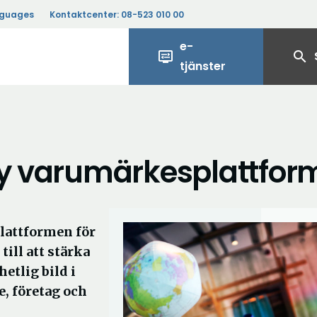
nguages
Kontaktcenter:
08-523 010 00
e-
display_settings
search
tjänster
ny varumärkesplattfor
lattformen för
ill att stärka
etlig bild i
e, företag och