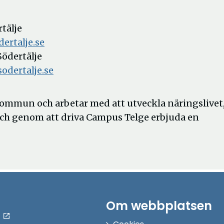
rtälje
ertalje.se
ödertälje
dertalje.se
 kommun och arbetar med att utveckla näringslive
och genom att driva Campus Telge erbjuda en
Om webbplatsen