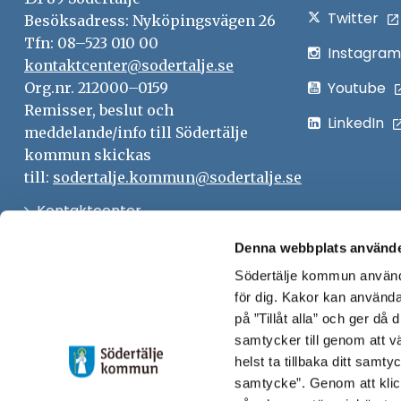
Twitter
Besöksadress: Nyköpingsvägen 26
Tfn: 08–523 010 00
Instagram
kontaktcenter@sodertalje.se
Youtube
Org.nr. 212000–0159
Remisser, beslut och
LinkedIn
meddelande/info till Södertälje
kommun skickas
till:
sodertalje.kommun@sodertalje.se
Öppna
Kontaktcenter
i
Synpunkter och felanmälan
Denna webbplats använde
nytt
Södertälje kommun använde
Öppna
Press
fönster
för dig. Kakor kan användas
i
Säkra meddelanden
på ”Tillåt alla” och ger då
nytt
samtycker till genom att vä
Anslagstavla
fönster
helst ta tillbaka ditt samt
Skicka faktura till Södertälje
samtycke”. Genom att klic