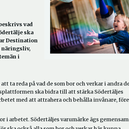
beskrivs vad
ödertälje ska
har Destination
 näringsliv,
stemän i
tt ta reda på vad de som bor och verkar i andra de
plattformen ska bidra till att stärka Södertäljes
rbetet med att attrahera och behålla invånare, för
ator i arbetet. Södertäljes varumärke ägs gemensam
rför ska också alla som bor och verkar här kunna