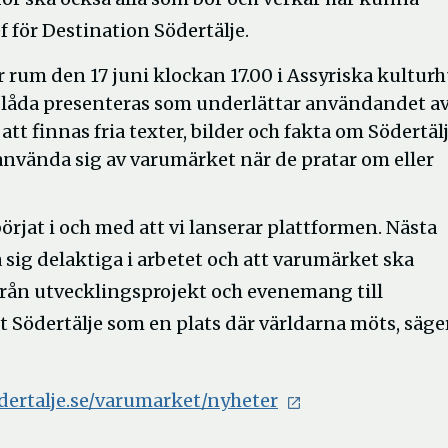
f för Destination Södertälje.
rum den 17 juni klockan 17.00 i Assyriska kultur
gslåda presenteras som underlättar användandet a
t finnas fria texter, bilder och fakta om Södertäl
n använda sig av varumärket när de pratar om eller
börjat i och med att vi lanserar plattformen. Nästa
na sig delaktiga i arbetet och att varumärket ska
t från utvecklingsprojekt och evenemang till
 Södertälje som en plats där världarna möts, säge
ertalje.se/varumarket/nyheter