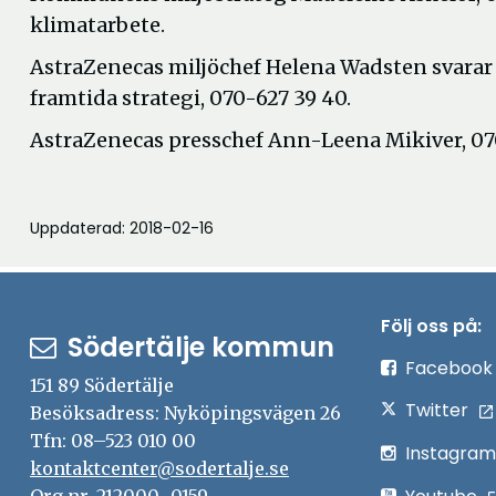
klimatarbete.
AstraZenecas miljöchef Helena Wadsten svarar 
framtida strategi, 070-627 39 40.
AstraZenecas presschef Ann-Leena Mikiver, 07
Uppdaterad: 2018-02-16
Följ oss på:
Södertälje kommun
Facebook
151 89 Södertälje
Twitter
Besöksadress: Nyköpingsvägen 26
Tfn: 08–523 010 00
Instagram
kontaktcenter@sodertalje.se