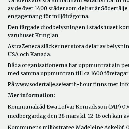
Världens största klimatmanifestation Earth Hou
av de över 1400 städer som deltar är Södertälje
engagemang för miljöfrågorna.
Den färgade diodbelysningen i stadshuset kom
varuhuset Kringlan.
AstraZeneca släcker ner stora delar av belysni
USA och Kanada.
Båda organisationerna har uppmuntrat sin per
med samma uppmuntran till ca 1600 företagar
På www.sodertalje.se/earth-hour finns mer inf
Mer information:
Kommunalråd Ewa Lofvar Konradsson (MP) 07
medborgardag den 28 mars kl. 12-16 och kan äv
Kommunens miljöstrateg Madeleine Askelöf, 