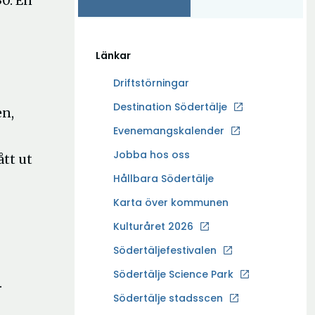
30. En
Länkar
Driftstörningar
Ö
Destination Södertälje
en,
p
Evenemangskalender
p
Ö
Jobba hos oss
tt ut
n
p
a
Hållbara Södertälje
p
i
Karta över kommunen
n
n
a
Kulturåret 2026
y
i
t
Södertäljefestivalen
n
t
Ö
Södertälje Science Park
y
.
f
p
t
Södertälje stadsscen
ö
p
t