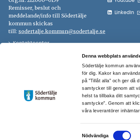
Youtube
Org.nr. 212000–0159
Remisser, beslut och
LinkedIn
meddelande/info till Södertälje
kommun skickas
till:
sodertalje.kommun@sodertalje.se
Öppna
Kontaktcenter
i
Synpunkter och felanmälan
Denna webbplats använde
nytt
Södertälje kommun använde
Öppna
Press
fönster
för dig. Kakor kan användas
i
Säkra meddelanden
på ”Tillåt alla” och ger då
nytt
samtycker till genom att vä
Anslagstavla
fönster
helst ta tillbaka ditt samt
Skicka faktura till Södertälje
samtycke”. Genom att klic
våra leverantörer inhämtar
kommun
Öppna
Personalingång
Samtyckesval
i
Nödvändiga