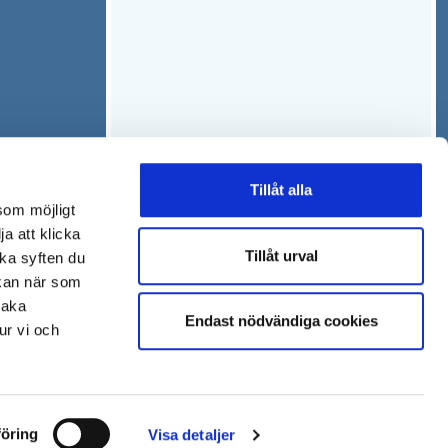
Tillåt alla
som möjligt
ja att klicka
Tillåt urval
lka syften du
 kan när som
baka
Endast nödvändiga cookies
ur vi och
öring
Visa detaljer