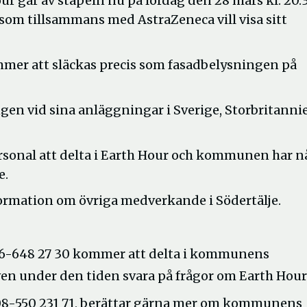
r går av stapeln nu på lördag den 28 mars kl. 20.
 som tillsammans med AstraZeneca vill visa sitt
mer att släckas precis som fasadbelysningen på
ngen vid sina anläggningar i Sverige, Storbritanni
sonal att delta i Earth Hour och kommunen har nå
e.
ormation om övriga medverkande i Södertälje.
6-648 27 30 kommer att delta i kommunens
en under den tiden svara på frågor om Earth Hour
08-550 231 71, berättar gärna mer om kommunens