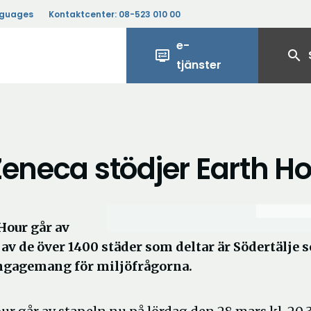
nguages
Kontaktcenter:
08-523 010 00
e-
display_settings
search
tjänster
Zeneca stödjer Earth H
Hour går av
 av de över 1400 städer som deltar är Södertälje 
engagemang för miljöfrågorna.