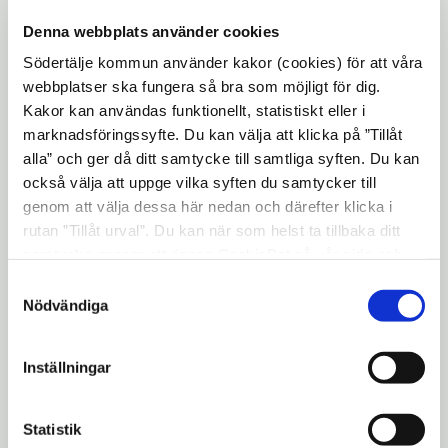
höghastighetsjärnväg mellan Södertälje och
Denna webbplats använder cookies
Linköping för persontåg upp till 320
Södertälje kommun använder kakor (cookies) för att våra
kilometer i timmen på en sträcka på 15 mil.
webbplatser ska fungera så bra som möjligt för dig.
Stationer för av- och påstigning planeras på
Kakor kan användas funktionellt, statistiskt eller i
sex platser: Södertälje, Vagnhärad, Skavsta,
marknadsföringssyfte. Du kan välja att klicka på ”Tillåt
alla” och ger då ditt samtycke till samtliga syften. Du kan
Nyköping, Norrköping och Linköping.
också välja att uppge vilka syften du samtycker till
– Ostlänken ökar både Södertäljes
genom att välja dessa här nedan och därefter klicka i
attraktionskraft och konkurrenskraften för
rutan ”Tillåt urval”. Du kan när som helst ta tillbaka ditt
näringslivet i vår kommun. Det är viktigt
samtycke genom att öppna CookieBot på vår sida och
klicka på ”Ta tillbaka samtycke”. Genom att klicka på
för Södertälje och Sverige som exportnation
Samtyckesval
"Visa detaljer" kan du läsa om hur kakorna används och
Nödvändiga
att skapa förutsättningar för näringslivet
hur vi och våra leverantörer inhämtar och behandlar
att utvecklas och växa genom förbättrad
personuppgifter.
tillgänglighet på både internationell,
Inställningar
nationell och regional nivå, säger Boel
Godner (S), kommunstyrelsens ordförande.
Statistik