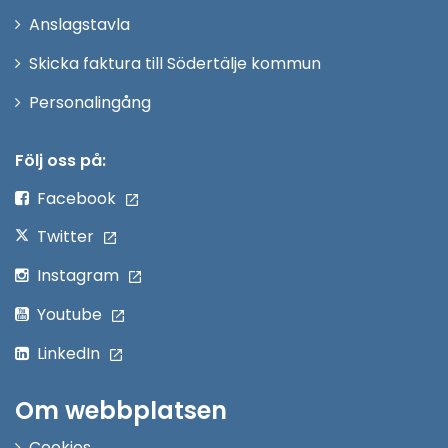
nytt
Anslagstavla
fönster
Skicka faktura till Södertälje kommun
Öppna
Personalingång
i
nytt
Följ oss på:
fönster
Facebook
Twitter
Instagram
Youtube
LinkedIn
Om webbplatsen
Cookies