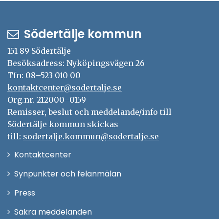
Södertälje kommun
151 89 Södertälje
Besöksadress: Nyköpingsvägen 26
Tfn: 08–523 010 00
kontaktcenter@sodertalje.se
Org.nr. 212000–0159
Remisser, beslut och meddelande/info till
Södertälje kommun skickas
till:
sodertalje.kommun@sodertalje.se
Öppna
Kontaktcenter
i
Synpunkter och felanmälan
nytt
Öppna
Press
fönster
i
Säkra meddelanden