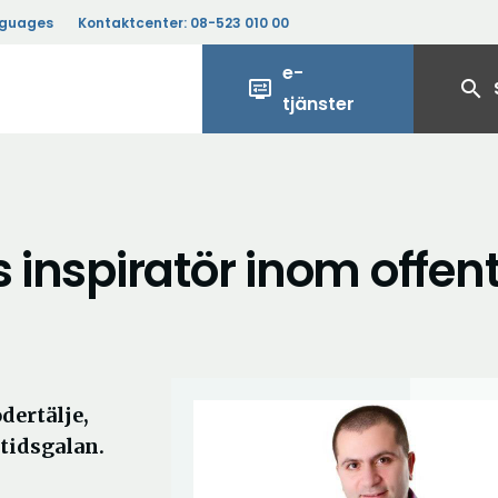
nguages
Kontaktcenter:
08-523 010 00
e-
display_settings
search
tjänster
 inspiratör inom offent
dertälje,
mtidsgalan.