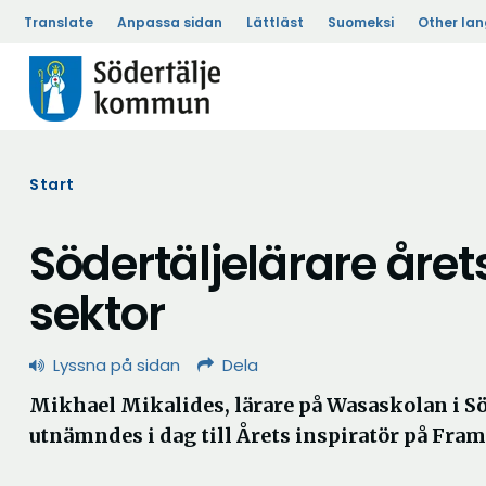
Translate
Anpassa sidan
Lättläst
Suomeksi
Other la
Start
Södertäljelärare årets
sektor
Lyssna på sidan
Dela
Mikhael Mikalides, lärare på Wasaskolan i Sö
utnämndes i dag till Årets inspiratör på Fra