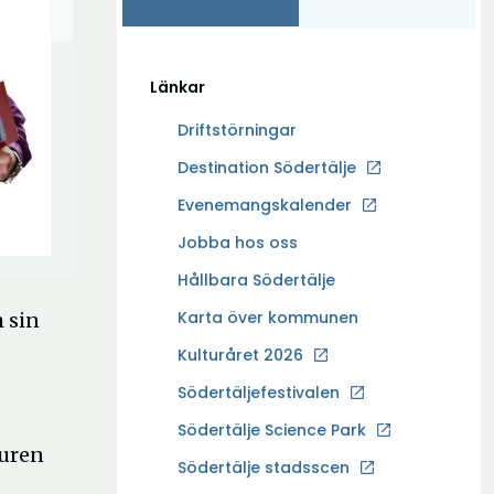
Länkar
Driftstörningar
Ö
Destination Södertälje
p
Evenemangskalender
p
Ö
Jobba hos oss
n
p
a
Hållbara Södertälje
p
i
Karta över kommunen
 sin
n
n
a
Kulturåret 2026
y
i
t
Södertäljefestivalen
n
t
Ö
Södertälje Science Park
y
f
turen
p
t
Södertälje stadsscen
ö
p
t