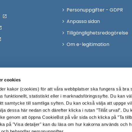
Personuppgifter - GDPR
Anpassa sidan
Tillgänglighetsredogörelse
Om e-legitimation
r cookies
r kakor (cookies) för att våra webbplatser ska fungera så bra 
 funktionellt, statistiskt eller i marknadsföringssyfte. Du kan väl
 ditt samtycke till samtliga syften. Du kan också välja att uppge vi
lja dessa här nedan och därefter klicka i rutan ”Tillåt urval”. Du
ycke genom att öppna CookieBot på vår sida och klicka på ”Ta till
ka på "Visa detaljer" kan du läsa om hur kakorna används och h
 och behandlar personuppgifter.