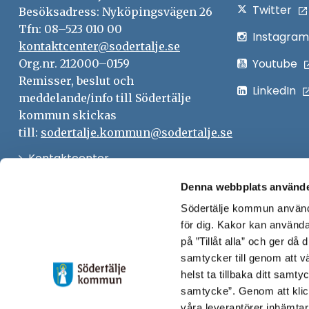
Twitter
Besöksadress: Nyköpingsvägen 26
Tfn: 08–523 010 00
Instagram
kontaktcenter@sodertalje.se
Youtube
Org.nr. 212000–0159
Remisser, beslut och
LinkedIn
meddelande/info till Södertälje
kommun skickas
till:
sodertalje.kommun@sodertalje.se
Öppna
Kontaktcenter
i
Synpunkter och felanmälan
Denna webbplats använde
nytt
Södertälje kommun använde
Öppna
Press
fönster
för dig. Kakor kan användas
i
Säkra meddelanden
på ”Tillåt alla” och ger då
nytt
samtycker till genom att vä
Anslagstavla
fönster
helst ta tillbaka ditt samt
Skicka faktura till Södertälje
samtycke”. Genom att klic
våra leverantörer inhämtar