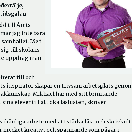
dertälje,
mtidsgalan.
dd till Årets
rmar jag inte bara
a samhället. Med
sig till skolans
gaste uppdrag man
rerat till och
ets inspiratör skapar en trivsam arbetsplats genom
akkunskap. Mikhael har med sitt brinnande
na elever till att öka läslusten, skriver
es ihärdiga arbete med att stärka läs- och skrivkul
r mycket kreativt och spännande som pågår i