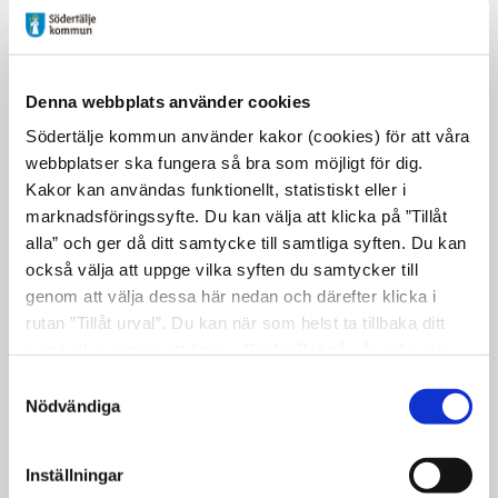
behöver det inte vara, förklarade en av
eleverna bakom det prisade UF-företaget,
Andreas Länn.
Denna webbplats använder cookies
Prima Victoria, design och tillverkning av
Södertälje kommun använder kakor (cookies) för att våra
smycken, och LA Design, design och
webbplatser ska fungera så bra som möjligt för dig.
tillverkning av armband, kom på andra och
Kakor kan användas funktionellt, statistiskt eller i
tredje plats. De fick också motta diplom och
marknadsföringssyfte. Du kan välja att klicka på ”Tillåt
2 000 respektive 1 000 kronor.
alla” och ger då ditt samtycke till samtliga syften. Du kan
också välja att uppge vilka syften du samtycker till
De 16 UF-företagen drivs av elever på
genom att välja dessa här nedan och därefter klicka i
Södertäljes gymnasieskolor; alla fanns på
rutan ”Tillåt urval”. Du kan när som helst ta tillbaka ditt
plats i Campus Telges ljushall för att visa
samtycke genom att öppna CookieBot på vår sida och
sina produkter och tjänster och inspirera
klicka på ”Ta tillbaka samtycke”. Genom att klicka på
Samtyckesval
"Visa detaljer" kan du läsa om hur kakorna används och
andra till eget företagande.
Nödvändiga
hur vi och våra leverantörer inhämtar och behandlar
Mer information:
personuppgifter.
Inställningar
Eva Helén, projektledare Campus Telge, 08-