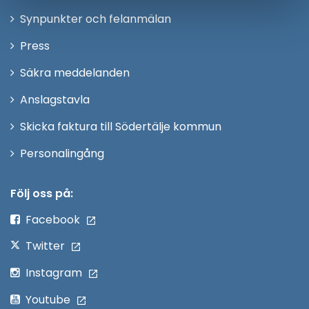
i
Synpunkter och felanmälan
nytt
Öppna
Press
fönster
i
Säkra meddelanden
nytt
Anslagstavla
fönster
Skicka faktura till Södertälje kommun
Öppna
Personalingång
i
nytt
Följ oss på:
fönster
Facebook
Twitter
Instagram
Youtube