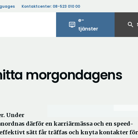
nguages
Kontaktcenter:
08-523 010 00
e-
display_settings
search
tjänster
 hitta morgondagens
er. Under
 anordnas därför en karriärmässa och en speed-
ffektivt sätt får träffas och knyta kontakter för