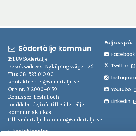
Följ oss på:
Södertälje kommun
Facebook
151 89 Södertälje
Twitter
Besöksadress: Nyköpingsvägen 26
Tfn: 08–523 010 00
Instagram
kontaktcenter@sodertalje.se
Youtube
Org.nr. 212000–0159
Remisser, beslut och
LinkedIn
meddelande/info till Södertälje
kommun skickas
till:
sodertalje.kommun@sodertalje.se
Öppna
Kontaktcenter