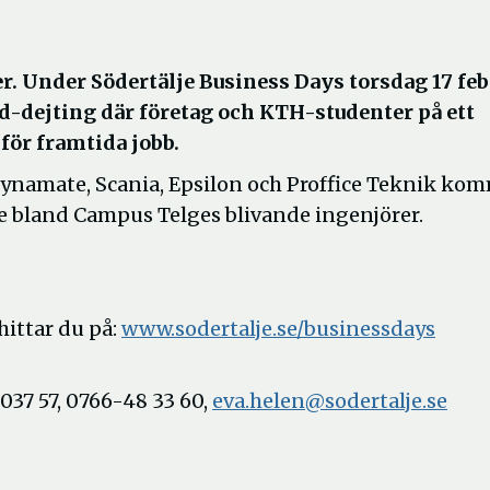
. Under Södertälje Business Days torsdag 17 feb
d-dejting där företag och KTH-studenter på ett
 för framtida jobb.
Dynamate, Scania, Epsilon och Proffice Teknik ko
are bland Campus Telges blivande ingenjörer.
hittar du på:
www.sodertalje.se/businessdays
037 57, 0766-48 33 60,
eva.helen@sodertalje.se