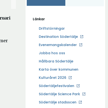
ruari
Länkar
Driftstörningar
Ö
Destination Södertälje
mmer
p
Evenemangskalender
p
Ö
Jobba hos oss
n
p
a
Hållbara Södertälje
p
i
Karta över kommunen
n
n
a
Kulturåret 2026
y
i
t
Södertäljefestivalen
n
t
Ö
Södertälje Science Park
y
f
p
t
Södertälje stadsscen
ö
p
t