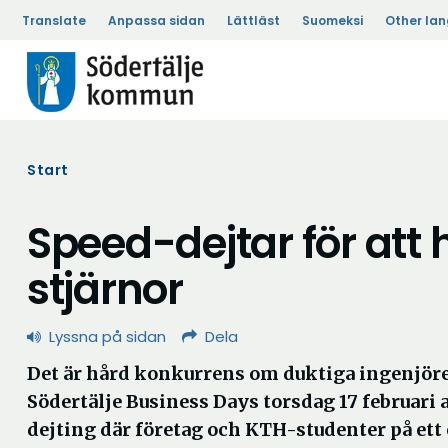
Translate
Anpassa sidan
Lättläst
Suomeksi
Other la
Start
Speed-dejtar för att
stjärnor
Lyssna på sidan
Dela
Det är hård konkurrens om duktiga ingenjör
Södertälje Business Days torsdag 17 februari
dejting där företag och KTH-studenter på ett e