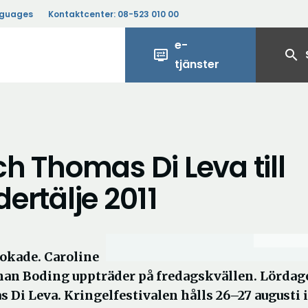
nguages
Kontaktcenter:
08-523 010 00
e-
display_settings
search
tjänster
ch Thomas Di Leva till
dertälje 2011
bokade. Caroline
ohan Boding uppträder på fredagskvällen. Lördag
Di Leva. Kringelfestivalen hålls 26–27 augusti i