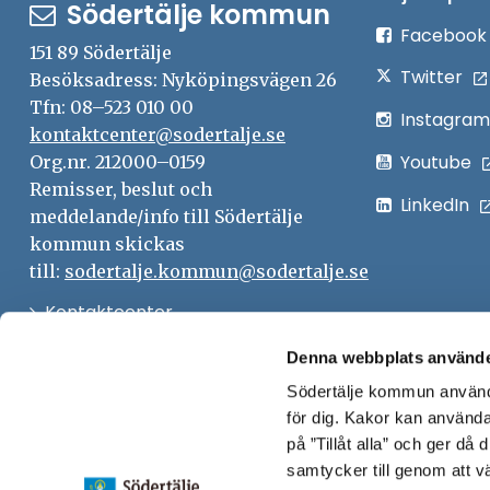
Södertälje kommun
Facebook
151 89 Södertälje
Twitter
Besöksadress: Nyköpingsvägen 26
Tfn: 08–523 010 00
Instagram
kontaktcenter@sodertalje.se
Youtube
Org.nr. 212000–0159
Remisser, beslut och
LinkedIn
meddelande/info till Södertälje
kommun skickas
till:
sodertalje.kommun@sodertalje.se
Öppna
Kontaktcenter
i
Synpunkter och felanmälan
Denna webbplats använde
nytt
Södertälje kommun använde
Öppna
Press
fönster
för dig. Kakor kan användas
i
Säkra meddelanden
på ”Tillåt alla” och ger då
nytt
samtycker till genom att vä
Anslagstavla
fönster