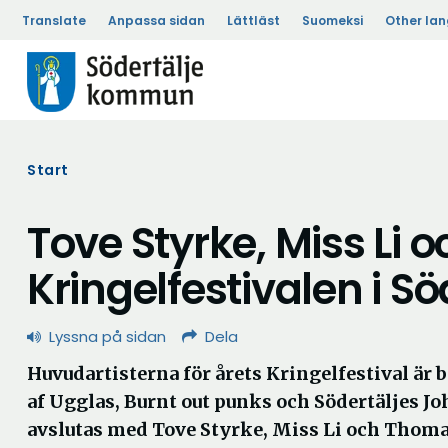
Translate
Anpassa sidan
Lättläst
Suomeksi
Other la
Start
Tove Styrke, Miss Li o
Kringelfestivalen i Sö
Lyssna på sidan
Dela
Huvudartisterna för årets Kringelfestival är 
af Ugglas, Burnt out punks och Södertäljes J
avslutas med Tove Styrke, Miss Li och Thomas 