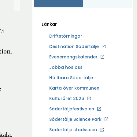
Länkar
Li
Driftstörningar
Ö
Destination Södertälje
tion.
p
Evenemangskalender
p
Ö
Jobba hos oss
n
p
a
Hållbara Södertälje
p
i
Karta över kommunen
e
n
n
a
Kulturåret 2026
y
i
t
Södertäljefestivalen
n
t
Ö
Södertälje Science Park
y
f
p
t
Södertälje stadsscen
ö
kala,
p
t