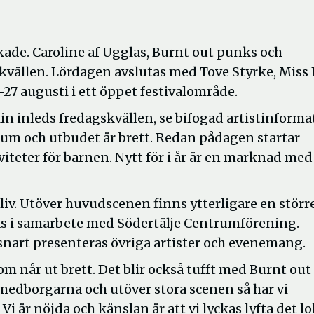
kade. Caroline af Ugglas, Burnt out punks och
kvällen. Lördagen avslutas med Tove Styrke, Miss 
27 augusti i ett öppet festivalområde.
in inleds fredagskvällen, se bifogad artistinforma
ntrum och utbudet är brett. Redan pådagen startar
teter för barnen. Nytt för i år är en marknad med
iv. Utöver huvudscenen finns ytterligare en störr
as i samarbete med Södertälje Centrumförening.
snart presenteras övriga artister och evenemang.
m når ut brett. Det blir också tufft med Burnt out
r medborgarna och utöver stora scenen så har vi
Vi är nöjda och känslan är att vi lyckas lyfta det lo