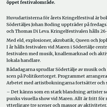
öppet festivalområde.
Huvudartisterna för årets Kringelfestival är bo
Södertäljes Johan Boding uppträder på fredags
och Thomas Di Leva. Kringelfestivalen hålls 26–
Med eld, explosioner, akrobatik, Queen och Jopl
I år hålls festivalen vid Maren i Södertälje ce
festivalen med musik, knallemarknad och aktivi
lokala handlare.
Bådadagarna sprudlar Södertälje av musik och l
scen på Politikertorget. Programmet arranger
Arbetet med artistbokningarna fortsätter och 
– Det känns som en stark blandning artister so
punks visuella show vid Maren. Allt är fritt fö
ytterligare tre scener och massor av aktiviteter. 