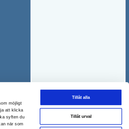
Tillåt alla
som möjligt
ja att klicka
Tillåt urval
lka syften du
 kan när som