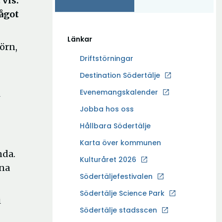
 vis.
något
Länkar
örn,
Driftstörningar
Ö
Destination Södertälje
p
Evenemangskalender
l
p
Ö
Jobba hos oss
n
p
a
Hållbara Södertälje
p
i
Karta över kommunen
n
n
nda.
a
Kulturåret 2026
y
nna
i
t
Södertäljefestivalen
n
t
Ö
Södertälje Science Park
y
f
i
p
t
Södertälje stadsscen
ö
p
t