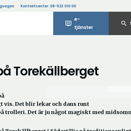
nguages
Kontaktcenter:
08-523 010 00
e-
display_settings
search
tjänster
 på Torekällberget
på
t vis. Det blir lekar och dans runt
å trolleri. Det är ju något magiskt med midsom