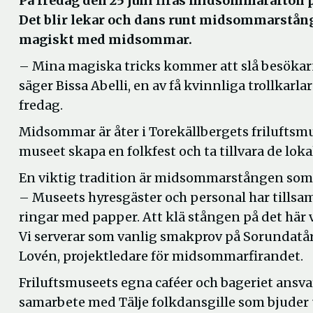
På fredag den 25 juni firas midsommarafton på
Det blir lekar och dans runt midsommarstången
magiskt med midsommar.
– Mina magiska tricks kommer att slå besökarn
säger Bissa Abelli, en av få kvinnliga trollkarl
fredag.
Midsommar är åter i Torekällbergets friluftsm
museet skapa en folkfest och ta tillvara de loka
En viktig tradition är midsommarstången som i
– Museets hyresgäster och personal har tillsam
ringar med papper. Att klä stången på det här 
Vi serverar som vanlig smakprov på Sorundatå
Lovén, projektledare för midsommarfirandet.
Friluftsmuseets egna caféer och bageriet ansvar
samarbete med Tälje folkdansgille som bjuder 