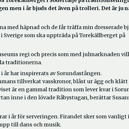
 Torekällberget i Södertälje på traditionsenligt
 men i år bjuds det även på trolleri. Det är ju 
a med häpnad och de får träffa min dresserade bj
ar i Sverige som ska uppträda på Torekällberget på
useums regi och precis som med julmarknaden vil
la traditionerna.
 år har inspirerats av Sorundastången.
mans tillverkat vasskronor, blåst ur ägg och klätt
viset är en gammal tradition som lever kvar i Soru
rtan inne i den lövade Råbystugan, berättar Susa
ar i år för serveringen. Firandet sker som vanligt 
upp till dans och musik.