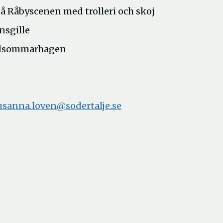
å Råbyscenen med trolleri och skoj
nsgille
midsommarhagen
usanna.loven@sodertalje.se