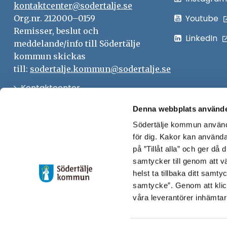
kontaktcenter@sodertalje.se
Youtube
Org.nr. 212000–0159
Remisser, beslut och
LinkedIn
meddelande/info till Södertälje
kommun skickas
till:
sodertalje.kommun@sodertalje.se
Öppna
Kontaktcenter
i
Synpunkter och felanmälan
Denna webbplats använde
nytt
Södertälje kommun använde
Öppna
Press
fönster
för dig. Kakor kan användas
i
Säkra meddelanden
på ”Tillåt alla” och ger då
nytt
samtycker till genom att vä
Anslagstavla
fönster
helst ta tillbaka ditt samt
Skicka faktura till Södertälje
samtycke”. Genom att klic
våra leverantörer inhämtar
kommun
Öppna
Personalingång