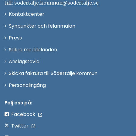
till:
sodertalje.kommun@sodertalje.se
Öppna
Kontaktcenter
i
Synpunkter och felanmälan
nytt
Öppna
Press
fönster
i
Säkra meddelanden
nytt
Anslagstavla
fönster
Skicka faktura till Södertälje kommun
Öppna
Personalingång
i
nytt
Följ oss på:
fönster
Facebook
Twitter