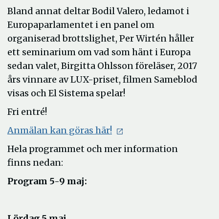
Bland annat deltar Bodil Valero, ledamot i
Europaparlamentet i en panel om
organiserad brottslighet, Per Wirtén håller
ett seminarium om vad som hänt i Europa
sedan valet, Birgitta Ohlsson föreläser, 2017
års vinnare av LUX-priset, filmen Sameblod
visas och El Sistema spelar!
Fri entré!
Öppna
Anmälan kan göras här!
i
Hela programmet och mer information
nytt
finns nedan:
fönster
Program 5-9 maj:
Lördag 5 maj