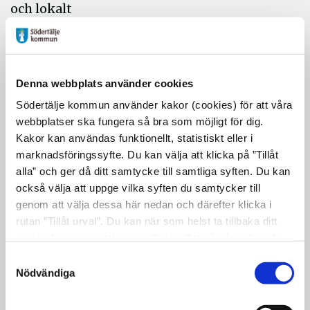
och lokalt
Klockan 17:30-19:00, I konferenslokalen, vid
caféet
Deltagare: Bodil Valero
Denna webbplats använder cookies
(MP),Europaparlamentariker
Södertälje kommun använder kakor (cookies) för att våra
webbplatser ska fungera så bra som möjligt för dig.
Alexander Rosenberg (M) ledamot i
Kakor kan användas funktionellt, statistiskt eller i
kommunfullmäktige,
marknadsföringssyfte. Du kan välja att klicka på ”Tillåt
Mikael Alfredsson, kommunpolis.
alla” och ger då ditt samtycke till samtliga syften. Du kan
också välja att uppge vilka syften du samtycker till
Moderator: Tomas Karlsson
genom att välja dessa här nedan och därefter klicka i
rutan ”Tillåt urval”. Du kan när som helst ta tillbaka ditt
Fika serveras!
samtycke genom att öppna CookieBot på vår sida och
klicka på ”Ta tillbaka samtycke”. Genom att klicka på
Samtyckesval
"Visa detaljer" kan du läsa om hur kakorna används och
Nödvändiga
Tisdag 8 maj
hur vi och våra leverantörer inhämtar och behandlar
Frukostseminarium: Vad är EU?
personuppgifter.