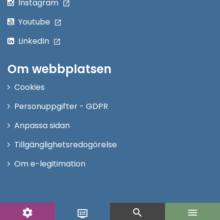
Instagram
Youtube
LinkedIn
Om webbplatsen
Cookies
Personuppgifter - GDPR
Anpassa sidan
Tillgänglighetsredogörelse
Om e-legitimation
settings
search
menu
display_settings