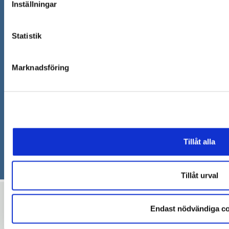
Inställningar
Om webbplatsen
Cookies
Statistik
Personuppgifter - GDPR
Anpassa sidan
Marknadsföring
Tillgänglighetsredogörelse
Om e-legitimation
Tillåt alla
Tillåt urval
Endast nödvändiga co