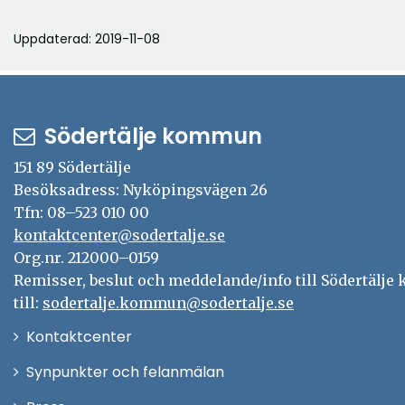
Uppdaterad: 2019-11-08
Södertälje kommun
151 89 Södertälje
Besöksadress: Nyköpingsvägen 26
Tfn: 08–523 010 00
kontaktcenter@sodertalje.se
Org.nr. 212000–0159
Remisser, beslut och meddelande/info till Södertälj
till:
sodertalje.kommun@sodertalje.se
Öppna
Kontaktcenter
i
Synpunkter och felanmälan
nytt