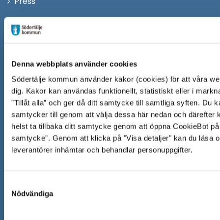
Öppna
Press
fönster
i
Säkra meddelanden
nytt
Anslagstavla
fönster
Skicka faktura till Södertälje kommun
Denna webbplats använder cookies
Öppna
Personalingång
Södertälje kommun använder kakor (cookies) för att våra web
i
dig. Kakor kan användas funktionellt, statistiskt eller i markn
”Tillåt alla” och ger då ditt samtycke till samtliga syften. Du
nytt
Följ oss på:
samtycker till genom att välja dessa här nedan och därefter kl
fönster
Facebook
helst ta tillbaka ditt samtycke genom att öppna CookieBot på 
samtycke”. Genom att klicka på "Visa detaljer" kan du läsa
Twitter
leverantörer inhämtar och behandlar personuppgifter.
Instagram
Youtube
Samtyckesval
Nödvändiga
LinkedIn