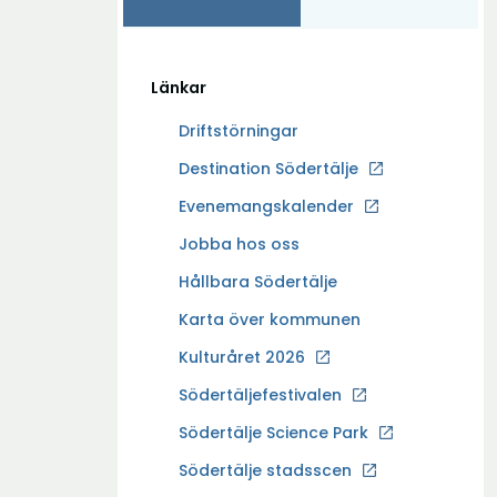
Länkar
Driftstörningar
Ö
Destination Södertälje
p
Evenemangskalender
p
Ö
Jobba hos oss
n
p
a
Hållbara Södertälje
p
i
Karta över kommunen
n
n
a
Kulturåret 2026
y
i
t
Södertäljefestivalen
n
t
Ö
Södertälje Science Park
y
f
p
t
Södertälje stadsscen
ö
p
t