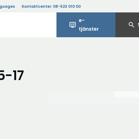
nguages
Kontaktcenter:
08-523 010 00
e-
display_settings
search
tjänster
5-17