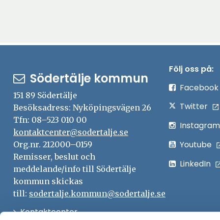
Följ oss på:
Södertälje kommun
Facebook
151 89 Södertälje
Twitter
Besöksadress: Nyköpingsvägen 26
Tfn: 08–523 010 00
Instagram
kontaktcenter@sodertalje.se
Youtube
Org.nr. 212000–0159
Remisser, beslut och
LinkedIn
meddelande/info till Södertälje
kommun skickas
till:
sodertalje.kommun@sodertalje.se
Öppna
Kontaktcenter