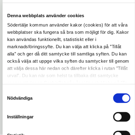
med informationen att de avråder från
eldning i hela Stockholms län. Läs vår
Denna webbplats använder cookies
webbnyhet från förra veckan:
Södertälje kommun använder kakor (cookies) för att våra
Räddningstjänsterna i länet avråder från att
webbplatser ska fungera så bra som möjligt för dig. Kakor
Öppna
elda
kan användas funktionellt, statistiskt eller i
i
marknadsföringssyfte. Du kan välja att klicka på ”Tillåt
Igår, den 19 maj gick Räddningstjänsterna i
nytt
alla” och ger då ditt samtycke till samtliga syften. Du kan
Stockholms län ut med ny information: På
också välja att uppge vilka syften du samtycker till genom
fönster
grund av ändrade väderförhållanden avrådes
att välja dessa här nedan och därefter klicka i rutan ”Tillåt
inte längre eldning. Bedömningen är gjord
urval”. Du kan när som helst ta tillbaka ditt samtycke
utifrån SMHI:s prognosunderlag och i
genom att öppna CookieBot på vår sida och klicka på ”Ta
tillbaka samtycke”. Genom att klicka på "Visa detaljer"
samråd med länets räddningstjänster.
Samtyckesval
kan du läsa om hur kakorna används och hur vi och våra
Nödvändiga
Öppn
Läs mer:
Södertörns brandförsvarsförbund
leverantörer inhämtar och behandlar personuppgifter.
i
Inställningar
nytt
Uppdaterad: 2019-05-20
fönst