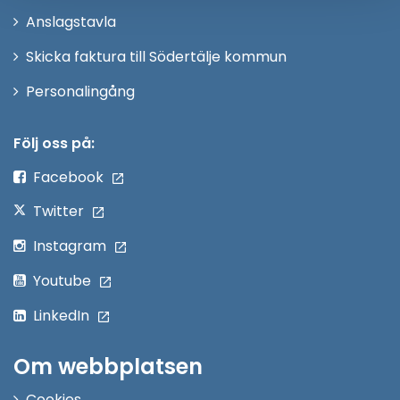
nytt
Anslagstavla
fönster
Skicka faktura till Södertälje kommun
Öppna
Personalingång
i
nytt
Följ oss på:
fönster
Facebook
Twitter
Instagram
Youtube
LinkedIn
Om webbplatsen
Cookies