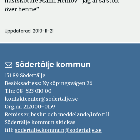
hästskötare Malin Henlöv ”Jag är så stolt
över henne”
Uppdaterad: 2019-11-21
Södertälje kommun
151 89 Södertälje
Besöksadress: Nyköpingsvägen 26
Tfn: 08–523 010 00
kontaktcenter@sodertalje.se
Org.nr. 212000–0159
Remisser, beslut och meddelande/info till
Södertälje kommun skickas
till:
sodertalje.kommun@sodertalje.se