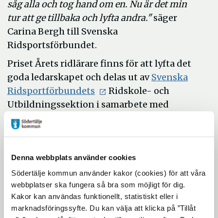
såg alla och tog hand om en. Nu är det min
tur att ge tillbaka och lyfta andra."
säger
Carina Bergh till Svenska
Ridsportsförbundet.
Priset Årets ridlärare finns för att lyfta det
goda ledarskapet och delas ut av
Svenska
Ridsportförbundets
Ridskole- och
Utbildningssektion i samarbete med
Granngården.
- "Det har varit fantastisk att få leva den här
Denna webbplats använder cookies
drömmen. Jag började rida när jag var sju
och sedan jag var sjutton år har jag jobbat
Södertälje kommun använder kakor (cookies) för att våra
webbplatser ska fungera så bra som möjligt för dig.
på ridskola."
Kakor kan användas funktionellt, statistiskt eller i
- "Det är så hedrande att få det här priset
marknadsföringssyfte. Du kan välja att klicka på ”Tillåt
som så många av mina förebilder fått