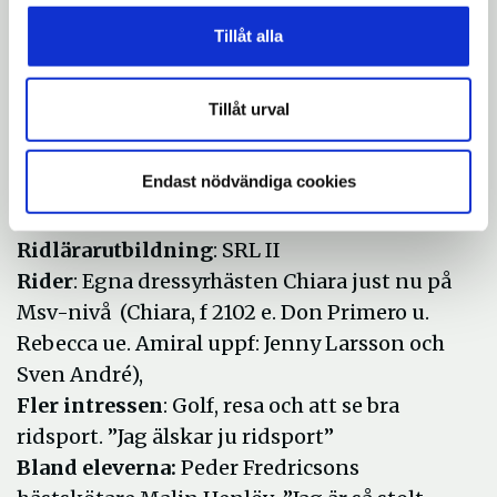
stipendium om 10 000 kronor.
Tillåt alla
Om Carina Bergh
Tillåt urval
Född
: 1965
Hemmaklubb
: Järna Ridklubb
Endast nödvändiga cookies
Moderklubb
: Södertälje RK
Bor
: Vagnhärad
Ridlärarutbildning
: SRL II
Rider
: Egna dressyrhästen Chiara just nu på
Msv-nivå (Chiara, f 2102 e. Don Primero u.
Rebecca ue. Amiral uppf: Jenny Larsson och
Sven André),
Fler intressen
: Golf, resa och att se bra
ridsport. ”Jag älskar ju ridsport”
Bland eleverna:
Peder Fredricsons