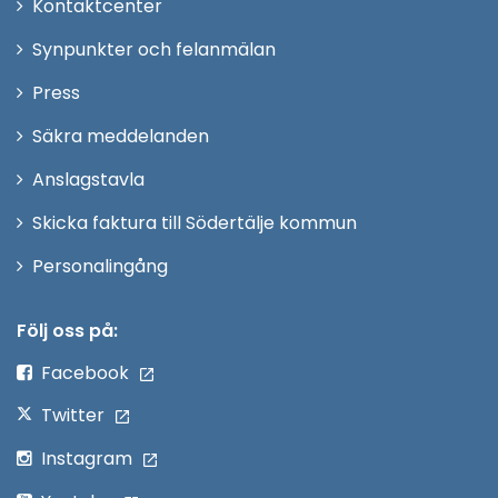
Öppna
Kontaktcenter
i
Synpunkter och felanmälan
nytt
Öppna
Press
fönster
i
Säkra meddelanden
nytt
Anslagstavla
fönster
Skicka faktura till Södertälje kommun
Öppna
Personalingång
i
nytt
Följ oss på:
fönster
Facebook
Twitter
Instagram