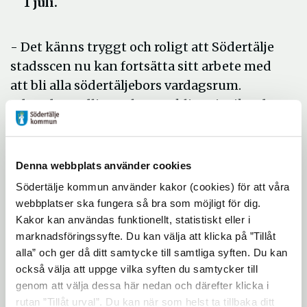
1 juli.
- Det känns tryggt och roligt att Södertälje
stadsscen nu kan fortsätta sitt arbete med
att bli alla södertäljebors vardagsrum.
Eduardos tydliga och utvecklingsinriktade
ledarskap är en viktig pusselbit i det
arbetet, säger Helena Hellström,
tillförordnad kultur- och fritidschef i
Denna webbplats använder cookies
Södertälje.
Södertälje kommun använder kakor (cookies) för att våra
webbplatser ska fungera så bra som möjligt för dig.
- Känner mig stolt, glad och ödmjuk över
Kakor kan användas funktionellt, statistiskt eller i
att ha fått förtroendet att förvalta och
marknadsföringssyfte. Du kan välja att klicka på ”Tillåt
utveckla stadsscenens verksamhet.
alla” och ger då ditt samtycke till samtliga syften. Du kan
Stadsscen är en otroligt spännande
också välja att uppge vilka syften du samtycker till
scenkonstinstitution med fantastiska och
genom att välja dessa här nedan och därefter klicka i
engagerade medarbetare som producerar
rutan ”Tillåt urval”. Du kan när som helst ta tillbaka ditt