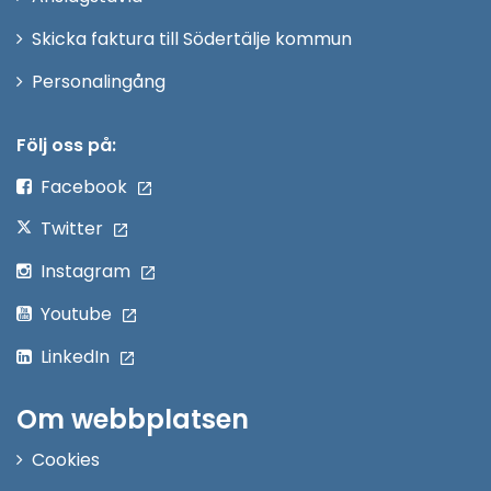
fönster
Skicka faktura till Södertälje kommun
Öppna
Personalingång
i
nytt
Följ oss på:
fönster
Facebook
Twitter
Instagram
Youtube
LinkedIn
Om webbplatsen
Cookies