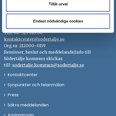
Tillåt urval
Södertälje kommun
151 89 Södertälje
Endast nödvändiga cookies
Besöksadress: Nyköpingsvägen 26
Tfn: 08–523 010 00
kontaktcenter@sodertalje.se
Org.nr. 212000–0159
Remisser, beslut och meddelande/info till
Södertälje kommun skickas
till:
sodertalje.kommun@sodertalje.se
Öppna
Kontaktcenter
i
Synpunkter och felanmälan
nytt
Öppna
Press
fönster
i
Säkra meddelanden
nytt
Anslagstavla