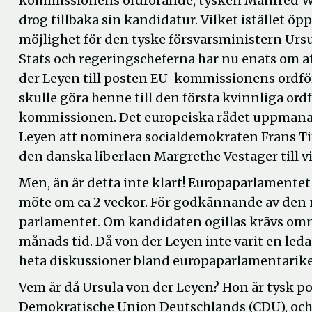
kommissionens ordförande, tysken Manfred We
drog tillbaka sin kandidatur. Vilket istället ö
möjlighet för den tyske försvarsministern Ursu
Stats och regeringscheferna har nu enats om 
der Leyen till posten EU-kommissionens ordfö
skulle göra henne till den första kvinnliga ord
kommissionen. Det europeiska rådet uppmana
Leyen att nominera socialdemokraten Frans 
den danska liberlaen Margrethe Vestager till 
Men, än är detta inte klart! Europaparlamentet 
möte om ca 2 veckor. För godkännande av den n
parlamentet. Om kandidaten ogillas krävs omn
månads tid. Då von der Leyen inte varit en leda
heta diskussioner bland europaparlamentarik
Vem är då Ursula von der Leyen? Hon är tysk pol
Demokratische Union Deutschlands (CDU), och 