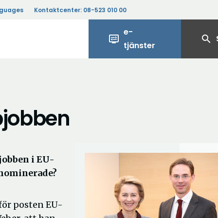
nguages
Kontaktcenter:
08-523 010 00
e-
display_settings
search
tjänster
pjobben
jobben i EU-
å nominerade?
för posten EU-