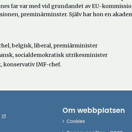
nnes far var med vid grundandet av EU-kommissi
ssionen, preminärminster. Själv har hon en akade
el, belgisk, liberal, premiärminister
spansk, socialdemokratisk utrikesminister
k, konservativ IMF-chef.
Om webbplatsen
Cookies