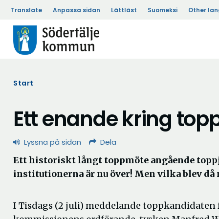
Translate
Anpassa sidan
Lättläst
Suomeksi
Other la
Start
Ett enande kring top
Lyssna på sidan
Dela
Ett historiskt långt toppmöte angående topp
institutionerna är nu över! Men vilka blev d
I Tisdags (2 juli) meddelande toppkandidaten 