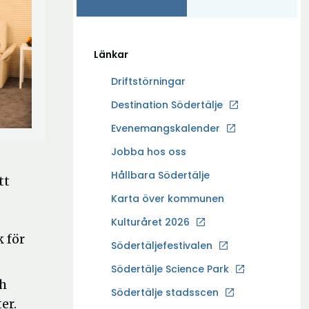
Länkar
Driftstörningar
Ö
Destination Södertälje
p
Evenemangskalender
p
Ö
Jobba hos oss
n
p
a
Hållbara Södertälje
tt
p
i
Karta över kommunen
n
n
a
Kulturåret 2026
y
i
k för
t
Södertäljefestivalen
n
t
Ö
Södertälje Science Park
y
f
ch
p
t
Södertälje stadsscen
ö
er.
p
t