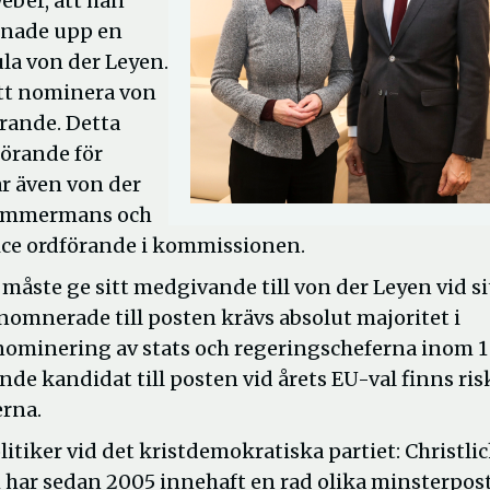
ber, att han
ppnade upp en
la von der Leyen.
att nominera von
rande. Detta
förande för
r även von der
Timmermans och
vice ordförande i kommissionen.
måste ge sitt medgivande till von der Leyen vid si
omnerade till posten krävs absolut majoritet i
ominering av stats och regeringscheferna inom 1
nde kandidat till posten vid årets EU-val finns ris
erna.
itiker vid det kristdemokratiska partiet: Christli
har sedan 2005 innehaft en rad olika minsterpost