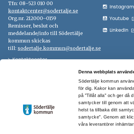
Tfn: 08–523 010 00
Instagram
kontaktcenter@sodertalje.se
Youtube
Org.nr. 212000–0159
Remisser, beslut och
LinkedIn
meddelande/info till Södertälje
kommun skickas
till:
sodertalje.kommun@sodertalje.se
Öppna
Kontaktcenter
i
Synpunkter och felanmälan
Denna webbplats använde
nytt
Södertälje kommun använde
Öppna
Press
fönster
för dig. Kakor kan användas
i
Säkra meddelanden
på ”Tillåt alla” och ger då
nytt
samtycker till genom att vä
Anslagstavla
fönster
helst ta tillbaka ditt samt
Skicka faktura till Södertälje
samtycke”. Genom att klic
våra leverantörer inhämtar
kommun