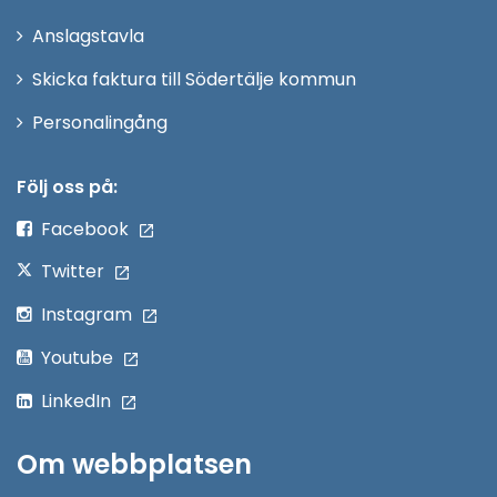
nytt
Anslagstavla
fönster
Skicka faktura till Södertälje kommun
Öppna
Personalingång
i
nytt
Följ oss på:
fönster
Facebook
Twitter
Instagram
Youtube
LinkedIn
Om webbplatsen