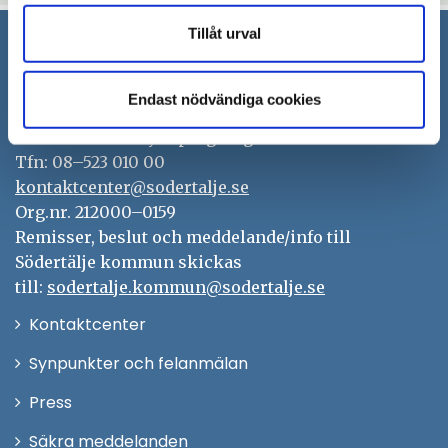
fönster
Tillåt urval
Södertälje kommun
Endast nödvändiga cookies
151 89 Södertälje
Besöksadress: Nyköpingsvägen 26
Tfn: 08–523 010 00
kontaktcenter@sodertalje.se
Org.nr. 212000–0159
Remisser, beslut och meddelande/info till
Södertälje kommun skickas
till:
sodertalje.kommun@sodertalje.se
Öppna
Kontaktcenter
i
Synpunkter och felanmälan
nytt
Öppna
Press
fönster
i
Säkra meddelanden