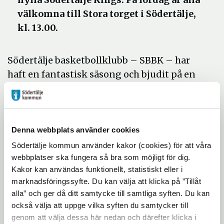
välkomna till Stora torget i Södertälje,
kl. 13.00.
Södertälje basketbollklubb – SBBK – har
haft en fantastisk säsong och bjudit på en
otrolig basketfest i Scaniarinken inför
nästan 12 000 åskådare under de tre
finalmatcherna som spelades i Södertälje.
Denna webbplats använder cookies
I söndags kväll vann de en finalrysare och
Södertälje kommun använder kakor (cookies) för att våra
nu på lördag är det dags att fira de svenska
webbplatser ska fungera så bra som möjligt för dig.
mästarna. Möt laget och ge dem den
Kakor kan användas funktionellt, statistiskt eller i
uppmärksamhet de förtjänar.
marknadsföringssyfte. Du kan välja att klicka på ”Tillåt
alla” och ger då ditt samtycke till samtliga syften. Du kan
Tid:
lördag den 18 maj, kl. 13.00
också välja att uppge vilka syften du samtycker till
Plats:
Stora torget, Södertälje
genom att välja dessa här nedan och därefter klicka i